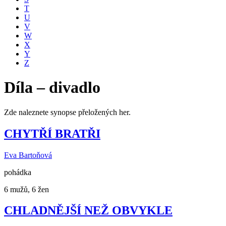
T
U
V
W
X
Y
Z
Díla – divadlo
Zde naleznete synopse přeložených her.
CHYTŘÍ BRATŘI
Eva Bartoňová
pohádka
6 mužů, 6 žen
CHLADNĚJŠÍ NEŽ OBVYKLE