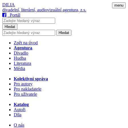
DILIA
menu
divadelní, literární, audiovizuální agentura, z.s.
Portál
Hledat
Hledat
Zpět na úvod
Agentura
Divadlo
Hudba
Literatura
Média
Kolektivní správa
Pro autory
Pro nakladatele
Pro uživatele
Katalog
Autoři
Díla
O nás