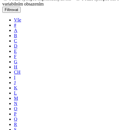
variabilním obsazením
Filtrovat
Vše
#
A
B
C
D
E
F
G
H
CH
I
J
K
L
M
N
O
P
Q
R
S