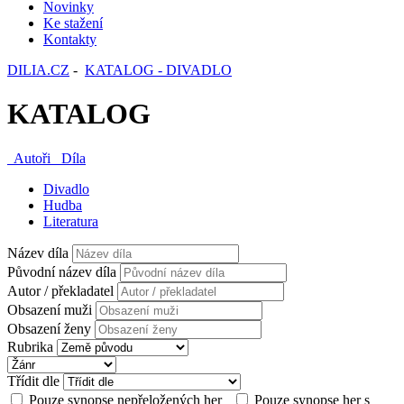
Novinky
Ke stažení
Kontakty
DILIA.CZ
-
KATALOG - DIVADLO
KATALOG
Autoři
Díla
Divadlo
Hudba
Literatura
Název díla
Původní název díla
Autor / překladatel
Obsazení muži
Obsazení ženy
Rubrika
Třídit dle
Pouze synopse nepřeložených her
Pouze synopse her s