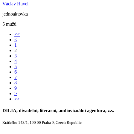
Václav Havel
jednoaktovka
5 mužů
<<
<
1
2
3
4
5
6
7
8
9
>
>>
DILIA, divadelní, literární, audiovizuální agentura, z.s.
Krátkého 143/1, 190 00 Praha 9, Czech Republic