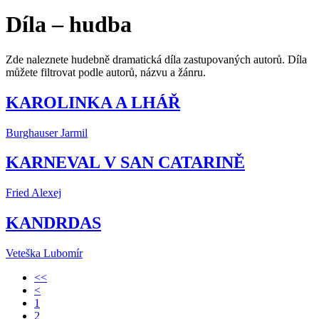
Díla – hudba
Zde naleznete hudebně dramatická díla zastupovaných autorů. Díla
můžete filtrovat podle autorů, názvu a žánru.
KAROLINKA A LHÁŘ
Burghauser Jarmil
KARNEVAL V SAN CATARINĚ
Fried Alexej
KANDRDAS
Veteška Lubomír
<<
<
1
2