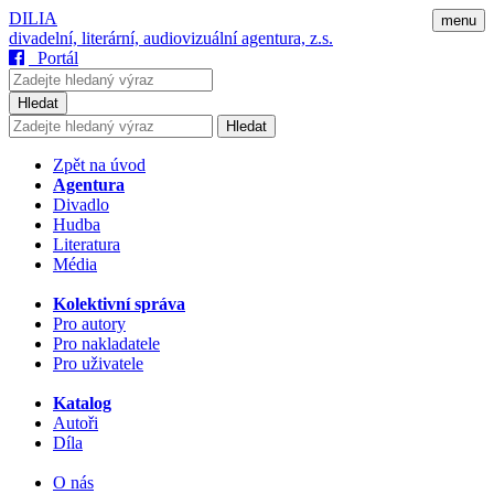
DILIA
menu
divadelní, literární, audiovizuální agentura, z.s.
Portál
Hledat
Hledat
Zpět na úvod
Agentura
Divadlo
Hudba
Literatura
Média
Kolektivní správa
Pro autory
Pro nakladatele
Pro uživatele
Katalog
Autoři
Díla
O nás