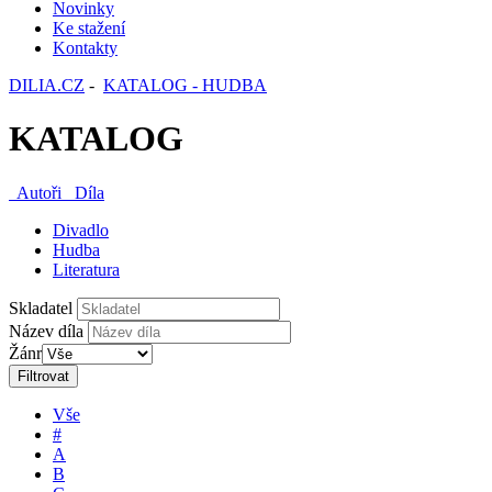
Novinky
Ke stažení
Kontakty
DILIA.CZ
-
KATALOG - HUDBA
KATALOG
Autoři
Díla
Divadlo
Hudba
Literatura
Skladatel
Název díla
Žánr
Filtrovat
Vše
#
A
B