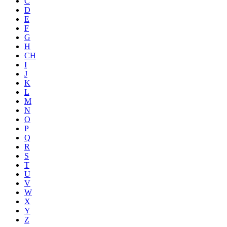
C
D
E
F
G
H
CH
I
J
K
L
M
N
O
P
Q
R
S
T
U
V
W
X
Y
Z