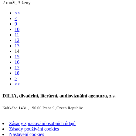
2 muži, 3 ženy
<<
<
9
10
11
12
13
14
15
16
17
18
>
>>
DILIA, divadelní, literární, audiovizuální agentura, z.s.
Krátkého 143/1, 190 00 Praha 9, Czech Republic
Zásady zpracování osobních údajů
Zásady používání cookies
Nastavení cookies