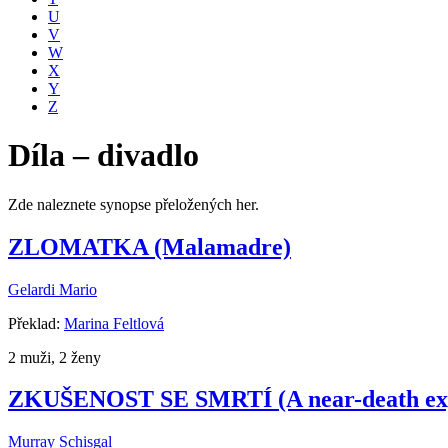
U
V
W
X
Y
Z
Díla – divadlo
Zde naleznete synopse přeložených her.
ZLOMATKA (Malamadre)
Gelardi Mario
Překlad:
Marina Feltlová
2 muži, 2 ženy
ZKUŠENOST SE SMRTÍ (A near-death exp
Murray Schisgal