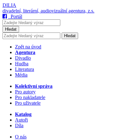
DILIA
divadelní, literární, audiovizuální agentura, z.s.
Portál
Hledat
Hledat
Zpět na úvod
Agentura
Divadlo
Hudba
Literatura
Média
Kolektivní správa
Pro autory
Pro nakladatele
Pro uživatele
Katalog
Autoři
Díla
O nás