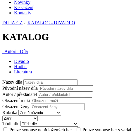
Novinky
Ke stažení
Kontakty
DILIA.CZ
-
KATALOG - DIVADLO
KATALOG
Autoři
Díla
Divadlo
Hudba
Literatura
Název díla
Původní název díla
Autor / překladatel
Obsazení muži
Obsazení ženy
Rubrika
Třídit dle
Pouze synopse nepřeložených her
Pouze synopse her s varia