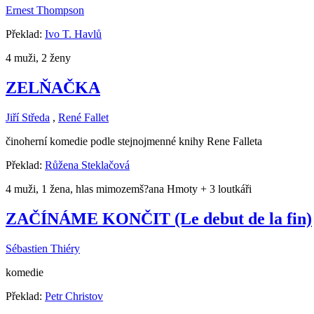
Ernest Thompson
Překlad:
Ivo T. Havlů
4 muži, 2 ženy
ZELŇAČKA
Jiří Středa
,
René Fallet
činoherní komedie podle stejnojmenné knihy Rene Falleta
Překlad:
Růžena Steklačová
4 muži, 1 žena, hlas mimozemš?ana Hmoty + 3 loutkáři
ZAČÍNÁME KONČIT (Le debut de la fin)
Sébastien Thiéry
komedie
Překlad:
Petr Christov