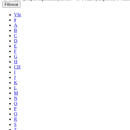
Filtrovat
Vše
#
A
B
C
D
E
F
G
H
CH
I
J
K
L
M
N
O
P
Q
R
S
T