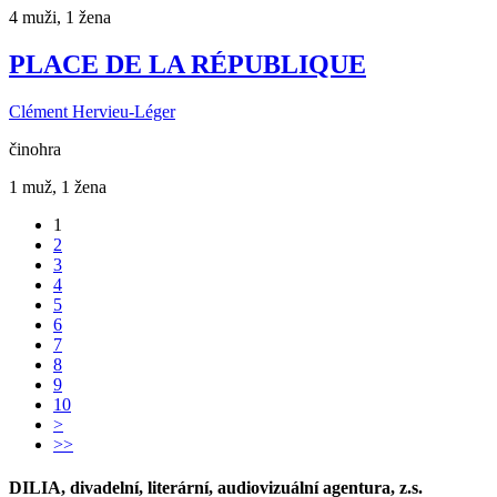
4 muži, 1 žena
PLACE DE LA RÉPUBLIQUE
Clément Hervieu-Léger
činohra
1 muž, 1 žena
1
2
3
4
5
6
7
8
9
10
>
>>
DILIA, divadelní, literární, audiovizuální agentura, z.s.