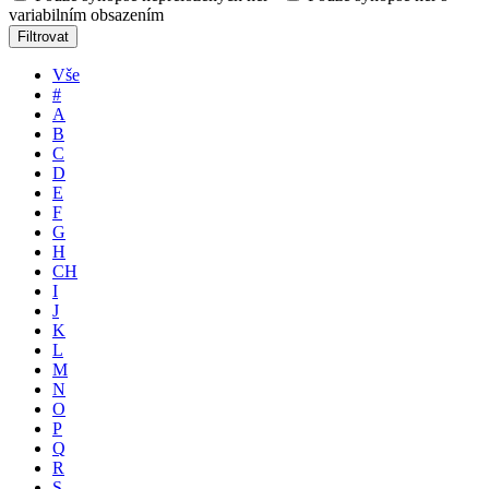
variabilním obsazením
Filtrovat
Vše
#
A
B
C
D
E
F
G
H
CH
I
J
K
L
M
N
O
P
Q
R
S