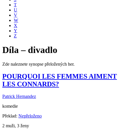
T
U
V
W
X
Y
Z
Díla – divadlo
Zde naleznete synopse přeložených her.
POURQUOI LES FEMMES AIMENT
LES CONNARDS?
Patrick Hernandez
komedie
Překlad:
Nepřeloženo
2 muži, 3 ženy