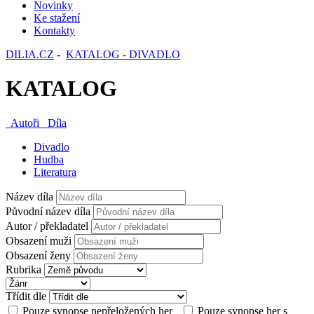
Novinky
Ke stažení
Kontakty
DILIA.CZ
-
KATALOG - DIVADLO
KATALOG
Autoři
Díla
Divadlo
Hudba
Literatura
Název díla
Původní název díla
Autor / překladatel
Obsazení muži
Obsazení ženy
Rubrika
Třídit dle
Pouze synopse nepřeložených her
Pouze synopse her s