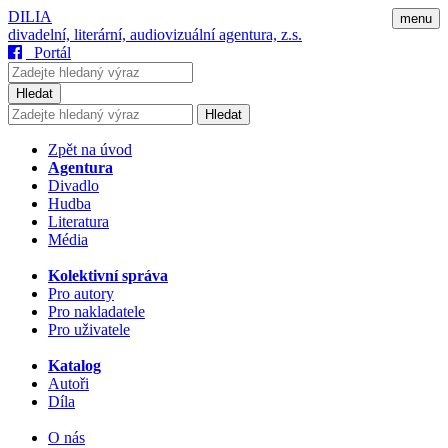
DILIA
menu
divadelní, literární, audiovizuální agentura, z.s.
Portál
Hledat
Hledat
Zpět na úvod
Agentura
Divadlo
Hudba
Literatura
Média
Kolektivní správa
Pro autory
Pro nakladatele
Pro uživatele
Katalog
Autoři
Díla
O nás