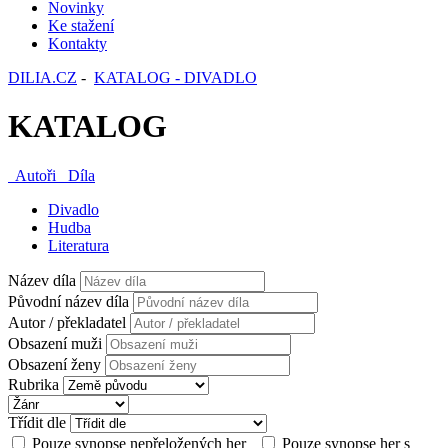
Novinky
Ke stažení
Kontakty
DILIA.CZ
-
KATALOG - DIVADLO
KATALOG
Autoři
Díla
Divadlo
Hudba
Literatura
Název díla
Původní název díla
Autor / překladatel
Obsazení muži
Obsazení ženy
Rubrika
Třídit dle
Pouze synopse nepřeložených her
Pouze synopse her s