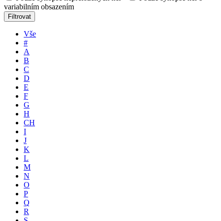
variabilním obsazením
Filtrovat
Vše
#
A
B
C
D
E
F
G
H
CH
I
J
K
L
M
N
O
P
Q
R
S