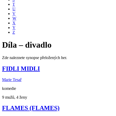
T
U
V
W
X
Y
Z
Díla – divadlo
Zde naleznete synopse přeložených her.
FIDLI MIDLI
Marie Tesař
komedie
9 mužů, 4 ženy
FLAMES (FLAMES)