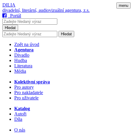
DILIA
menu
divadelní, literární, audiovizuální agentura, z.s.
Portál
Hledat
Hledat
Zpět na úvod
Agentura
Divadlo
Hudba
Literatura
Média
Kolektivní správa
Pro autory
Pro nakladatele
Pro uživatele
Katalog
Autoři
Díla
O nás