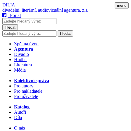
DILIA
menu
divadelní, literární, audiovizuální agentura, z.s.
Portál
Hledat
Hledat
Zpět na úvod
Agentura
Divadlo
Hudba
Literatura
Média
Kolektivní správa
Pro autory
Pro nakladatele
Pro uživatele
Katalog
Autoři
Díla
O nás