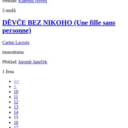
Překlad:
Kateřina Neveu
5 mužů
DĚVČE BEZ NIKOHO (Une fille sans
personne)
Carine Lacroix
monodrama
Překlad:
Jaromír Janeček
1 žena
<<
<
10
11
12
13
14
15
16
17