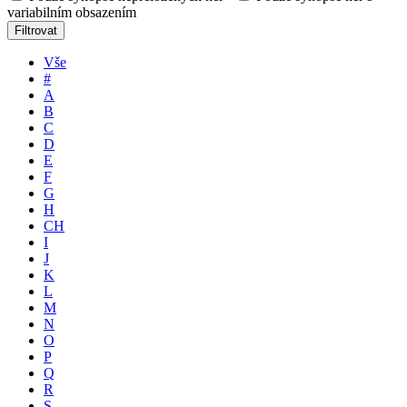
variabilním obsazením
Filtrovat
Vše
#
A
B
C
D
E
F
G
H
CH
I
J
K
L
M
N
O
P
Q
R
S