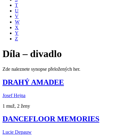
T
U
V
W
X
Y
Z
Díla – divadlo
Zde naleznete synopse přeložených her.
DRAHÝ AMADEE
Josef Hejna
1 muž, 2 ženy
DANCEFLOOR MEMORIES
Lucie Depauw