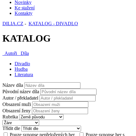
Novinky
Ke stažení
Kontakty
DILIA.CZ
-
KATALOG - DIVADLO
KATALOG
Autoři
Díla
Divadlo
Hudba
Literatura
Název díla
Původní název díla
Autor / překladatel
Obsazení muži
Obsazení ženy
Rubrika
Třídit dle
Pouze synopse nepřeložených her
Pouze synopse her s