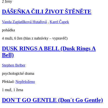
2 ženy
DÁŠEŇKA ČILI ŽIVOT ŠTĚNĚTE
Vanda Zaplatílková Hutařová
,
Karel Čapek
pohádka
4 muži, 6 žen (hlas z nahrávky – vypravěč)
DUSK RINGS A BELL (Dusk Rings A
Bell)
Stephen Belber
psychologické drama
Překlad:
Nepřeloženo
1 muž, 1 žena
DON´T GO GENTLE (Don´t Go Gentle)