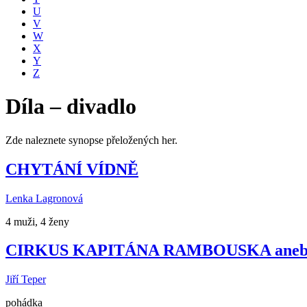
U
V
W
X
Y
Z
Díla – divadlo
Zde naleznete synopse přeložených her.
CHYTÁNÍ VÍDNĚ
Lenka Lagronová
4 muži, 4 ženy
CIRKUS KAPITÁNA RAMBOUSKA ane
Jiří Teper
pohádka