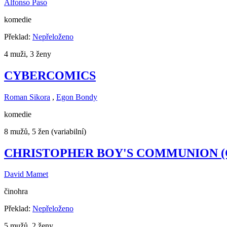
Alfonso Paso
komedie
Překlad:
Nepřeloženo
4 muži, 3 ženy
CYBERCOMICS
Roman Sikora
,
Egon Bondy
komedie
8 mužů, 5 žen (variabilní)
CHRISTOPHER BOY'S COMMUNION (Chr
David Mamet
činohra
Překlad:
Nepřeloženo
5 mužů, 2 ženy