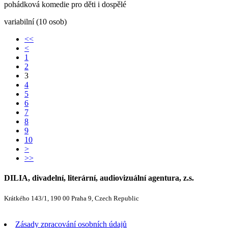
pohádková komedie pro děti i dospělé
variabilní (10 osob)
<<
<
1
2
3
4
5
6
7
8
9
10
>
>>
DILIA, divadelní, literární, audiovizuální agentura, z.s.
Krátkého 143/1, 190 00 Praha 9, Czech Republic
Zásady zpracování osobních údajů