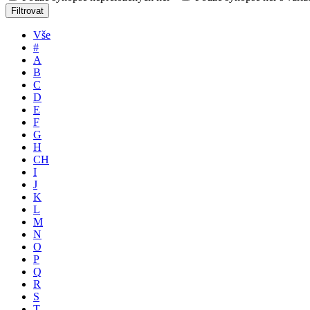
Filtrovat
Vše
#
A
B
C
D
E
F
G
H
CH
I
J
K
L
M
N
O
P
Q
R
S
T