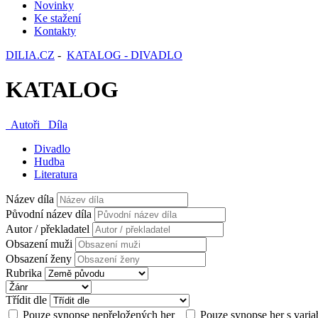
Novinky
Ke stažení
Kontakty
DILIA.CZ
-
KATALOG - DIVADLO
KATALOG
Autoři
Díla
Divadlo
Hudba
Literatura
Název díla
Původní název díla
Autor / překladatel
Obsazení muži
Obsazení ženy
Rubrika
Třídit dle
Pouze synopse nepřeložených her
Pouze synopse her s varia