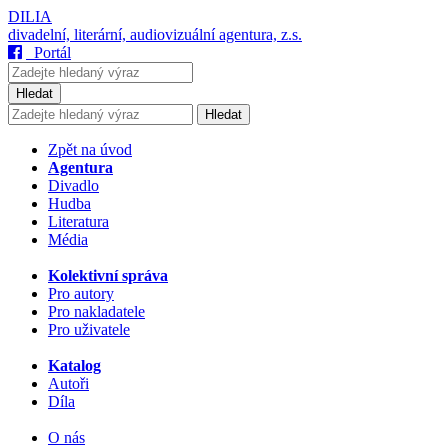
DILIA
divadelní, literární, audiovizuální agentura, z.s.
Portál
Hledat
Hledat
Zpět na úvod
Agentura
Divadlo
Hudba
Literatura
Média
Kolektivní správa
Pro autory
Pro nakladatele
Pro uživatele
Katalog
Autoři
Díla
O nás