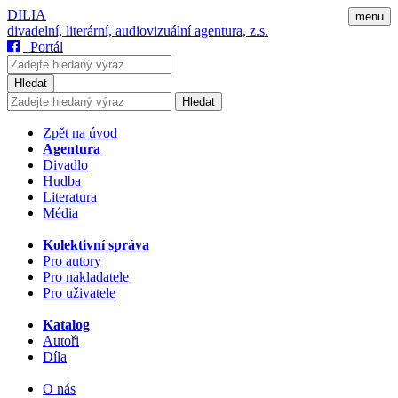
DILIA
menu
divadelní, literární, audiovizuální agentura, z.s.
Portál
Hledat
Hledat
Zpět na úvod
Agentura
Divadlo
Hudba
Literatura
Média
Kolektivní správa
Pro autory
Pro nakladatele
Pro uživatele
Katalog
Autoři
Díla
O nás