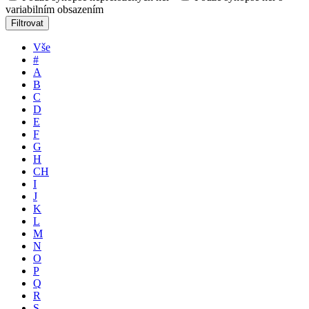
variabilním obsazením
Filtrovat
Vše
#
A
B
C
D
E
F
G
H
CH
I
J
K
L
M
N
O
P
Q
R
S