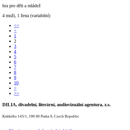
hra pro děti a mládež
4 muži, 1 žena (variabilní)
<<
<
1
2
3
4
5
6
7
8
9
10
>
>>
DILIA, divadelní, literární, audiovizuální agentura, z.s.
Krátkého 143/1, 190 00 Praha 9, Czech Republic