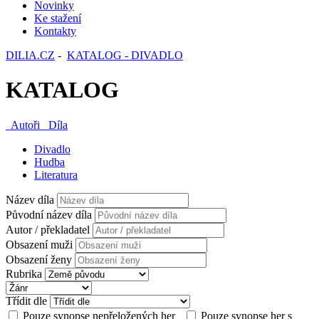
Novinky
Ke stažení
Kontakty
DILIA.CZ
-
KATALOG - DIVADLO
KATALOG
Autoři
Díla
Divadlo
Hudba
Literatura
Název díla
Původní název díla
Autor / překladatel
Obsazení muži
Obsazení ženy
Rubrika
Třídit dle
Pouze synopse nepřeložených her
Pouze synopse her s