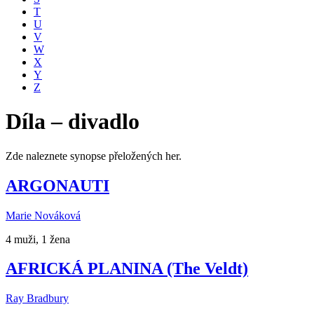
T
U
V
W
X
Y
Z
Díla – divadlo
Zde naleznete synopse přeložených her.
ARGONAUTI
Marie Nováková
4 muži, 1 žena
AFRICKÁ PLANINA (The Veldt)
Ray Bradbury