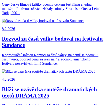
Ceny české filmové kritiky ocenily celkem šest filmů a jednu
minisérii. Po dvou soškách získaly snímky Sbormistr, Otec a Letní
škola, 2001.
8.2.2026
Rozvod za časů války bodoval na festivalu
Sundance
Koprodukční snímek Rozvod za časů války, na němž se podíleli i
čeští tvůrci, obdržel cenu za režii na 42. ročníku amerického
festivalu nezávislých filmů Sundance.
4.2.2026
Blíží se uzávěrka soutěže dramatických
textů DRÁMA 2025