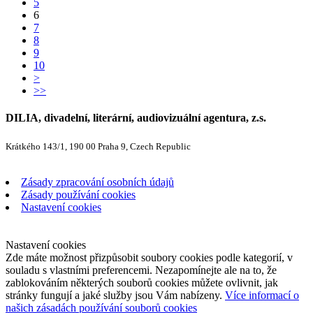
5
6
7
8
9
10
>
>>
DILIA, divadelní, literární, audiovizuální agentura, z.s.
Krátkého 143/1, 190 00 Praha 9, Czech Republic
Zásady zpracování osobních údajů
Zásady používání cookies
Nastavení cookies
Nastavení cookies
Zde máte možnost přizpůsobit soubory cookies podle kategorií, v
souladu s vlastními preferencemi. Nezapomínejte ale na to, že
zablokováním některých souborů cookies můžete ovlivnit, jak
stránky fungují a jaké služby jsou Vám nabízeny.
Více informací o
našich zásadách používání souborů cookies