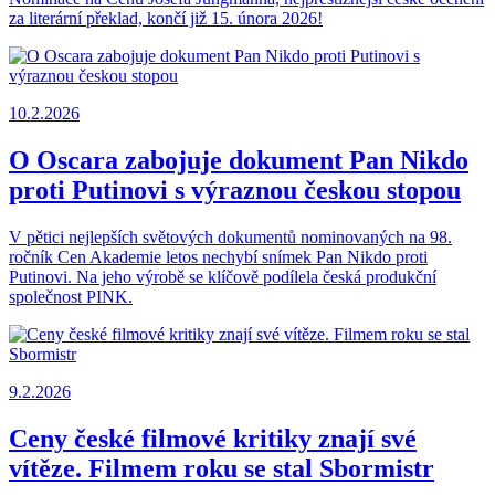
za literární překlad, končí již 15. února 2026!
10.2.2026
O Oscara zabojuje dokument Pan Nikdo
proti Putinovi s výraznou českou stopou
V pětici nejlepších světových dokumentů nominovaných na 98.
ročník Cen Akademie letos nechybí snímek Pan Nikdo proti
Putinovi. Na jeho výrobě se klíčově podílela česká produkční
společnost PINK.
9.2.2026
Ceny české filmové kritiky znají své
vítěze. Filmem roku se stal Sbormistr