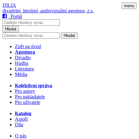
DILIA
menu
divadelní, literární, audiovizuální agentura, z.s.
Portál
Hledat
Hledat
Zpět na úvod
Agentura
Divadlo
Hudba
Literatura
Média
Kolektivní správa
Pro autory
Pro nakladatele
Pro uživatele
Katalog
Autoři
Díla
O nás