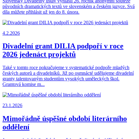
Slovenský Divadelný ústav vyhlásil 26. ročník anonymní soutěže
původních dramatických textů ve slovenském a českém jazyce. Svá
díla můžete přihlásit už jen do 8. února.
4.2.2026
Divadelní grant DILIA podpoří v roce
2026 jedenáct projektů
Také v tomto roce pokračujeme v systematické podpoře mladých
českých autorů a divadelníků. Již po osmnácté udělujeme divadelní
granty talentovaným studentům vysokých uměleckých škol.
Grantová komise m...
23.1.2026
Mimořádně úspěšné období literárního
oddělení