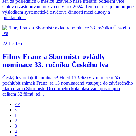
Jen za posledních 6 měsíců uzavřelo naše literární oddělení více
smluv o zastupování než za celý rok 2024. Tento nárůst je mimo jiné
výsledkem systematické osvětové činnosti mezi autory a
překladate...
22.1.2026
Filmy Franz a Sbormistr ovládly
nominace 33. ročníku Českého lva
Český lev odtajnil nominace! Hned 15 želízky v ohni se může
pochlubit snímek Franz, se 13 nominacemi vstupuje do závěrečného
klání drama Sbormistr. Do druhého kola hlasování postoupilo
celkem 32 filmů, tel...
<<
<
1
2
3
4