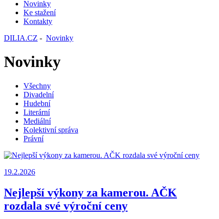
Novinky
Ke stažení
Kontakty
DILIA.CZ
-
Novinky
Novinky
Všechny
Divadelní
Hudební
Literární
Mediální
Kolektivní správa
Právní
19.2.2026
Nejlepší výkony za kamerou. AČK
rozdala své výroční ceny