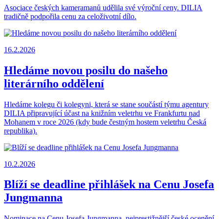
Asociace českých kameramanů udělila své výroční ceny. DILIA
tradičně podpořila cenu za celoživotní dílo.
16.2.2026
Hledáme novou posilu do našeho
literárního oddělení
Hledáme kolegu či kolegyni, která se stane součástí týmu agentury
DILIA připravující účast na knižním veletrhu ve Frankfurtu nad
Mohanem v roce 2026 (kdy bude čestným hostem veletrhu Česká
republika).
10.2.2026
Blíží se deadline přihlášek na Cenu Josefa
Jungmanna
Nominace na Cenu Josefa Jungmanna, nejprestižnější české ocenění