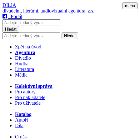
DILIA
menu
divadelní, literární, audiovizuální agentura, z.s.
Portál
Hledat
Hledat
Zpět na úvod
Agentura
Divadlo
Hudba
Literatura
Média
Kolektivní správa
Pro autory
Pro nakladatele
Pro uživatele
Katalog
Autoři
Díla
O nás