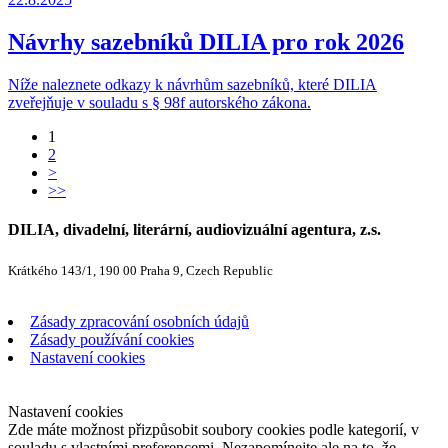
Návrhy sazebníků DILIA pro rok 2026
Níže naleznete odkazy k návrhům sazebníků, které DILIA
zveřejňuje v souladu s § 98f autorského zákona.
1
2
>
>>
DILIA, divadelní, literární, audiovizuální agentura, z.s.
Krátkého 143/1, 190 00 Praha 9, Czech Republic
Zásady zpracování osobních údajů
Zásady používání cookies
Nastavení cookies
Nastavení cookies
Zde máte možnost přizpůsobit soubory cookies podle kategorií, v
souladu s vlastními preferencemi. Nezapomínejte ale na to, že