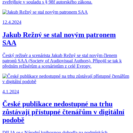
zveřejňuje v souladu s § 98f autorského zákona.
12.4.2024
Jakub Režný se stal novým patronem
SAA
Český režisér a scenárista Jakub Režný se stal novým členem
patronů SAA (Society of Audiovisual Authors). Připojil se tak k
předním režisérům a scenáristům z celé Evropy.
4.1.2024
České publikace nedostupné na trhu
zůstávají přístupné čtenářům v digitální
podobě
DILIA se s Národní knihovnou dohodla na podmínkách