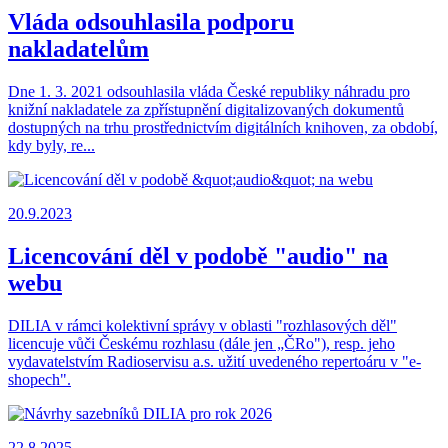
Vláda odsouhlasila podporu
nakladatelům
Dne 1. 3. 2021 odsouhlasila vláda České republiky náhradu pro
knižní nakladatele za zpřístupnění digitalizovaných dokumentů
dostupných na trhu prostřednictvím digitálních knihoven, za období,
kdy byly, re...
20.9.2023
Licencování děl v podobě "audio" na
webu
DILIA v rámci kolektivní správy v oblasti "rozhlasových děl"
licencuje vůči Českému rozhlasu (dále jen „ČRo"), resp. jeho
vydavatelstvím Radioservisu a.s. užití uvedeného repertoáru v "e-
shopech".
22.8.2025