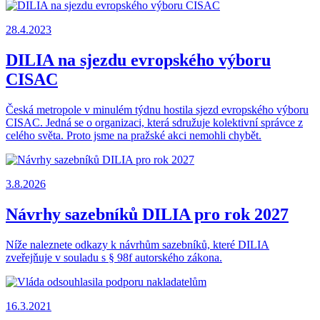
28.4.2023
DILIA na sjezdu evropského výboru
CISAC
Česká metropole v minulém týdnu hostila sjezd evropského výboru
CISAC. Jedná se o organizaci, která sdružuje kolektivní správce z
celého světa. Proto jsme na pražské akci nemohli chybět.
3.8.2026
Návrhy sazebníků DILIA pro rok 2027
Níže naleznete odkazy k návrhům sazebníků, které DILIA
zveřejňuje v souladu s § 98f autorského zákona.
16.3.2021