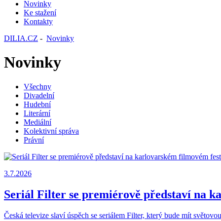
Novinky
Ke stažení
Kontakty
DILIA.CZ
-
Novinky
Novinky
Všechny
Divadelní
Hudební
Literární
Mediální
Kolektivní správa
Právní
3.7.2026
Seriál Filter se premiérově představí na 
Česká televize slaví úspěch se seriálem Filter, který bude mít světovo