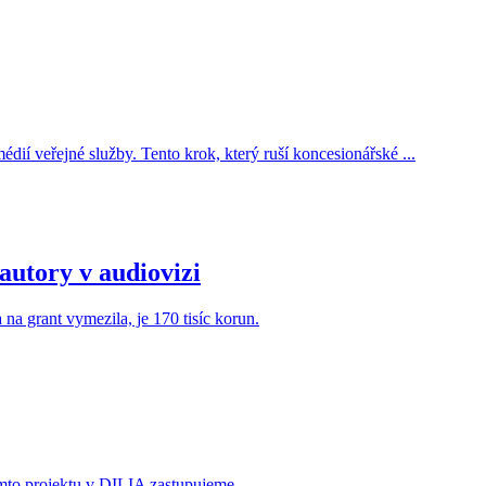
ií veřejné služby. Tento krok, který ruší koncesionářské ...
autory v audiovizi
a grant vymezila, je 170 tisíc korun.
tomto projektu v DILIA zastupujeme.