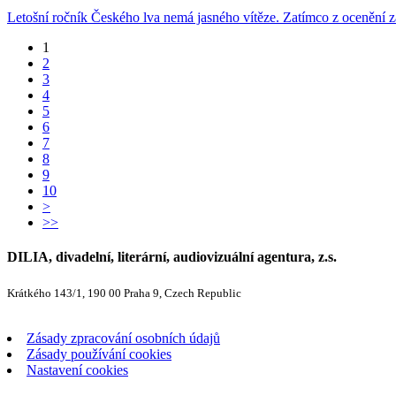
Letošní ročník Českého lva nemá jasného vítěze. Zatímco z ocenění za
1
2
3
4
5
6
7
8
9
10
>
>>
DILIA, divadelní, literární, audiovizuální agentura, z.s.
Krátkého 143/1, 190 00 Praha 9, Czech Republic
Zásady zpracování osobních údajů
Zásady používání cookies
Nastavení cookies