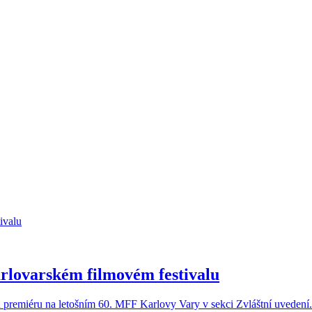
karlovarském filmovém festivalu
u premiéru na letošním 60. MFF Karlovy Vary v sekci Zvláštní uvedení. Z