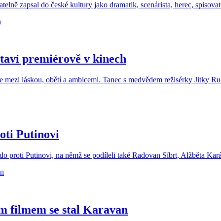
ě zapsal do české kultury jako dramatik, scenárista, herec, spisovatel,
aví premiérově v kinech
ze mezi láskou, obětí a ambicemi. Tanec s medvědem režisérky Jitky Rud
ti Putinovi
proti Putinovi, na němž se podíleli také Radovan Síbrt, Alžběta Kará
ím filmem se stal Karavan