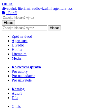
DILIA
divadelní, literární, audiovizuální agentura, z.s.
Portál
Hledat
Hledat
Zpět na úvod
Agentura
Divadlo
Hudba
Literatura
Média
Kolektivní správa
Pro autory
Pro nakladatele
Pro uživatele
Katalog
Autoři
Díla
O nás