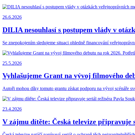
26.6.2026
DILIA nesouhlasí s postupem vlády v otáz
Se znepokojením sledujeme situaci ohledně financování veřejnoprávní
25.5.2026
Vyhlašujeme Grant na vývoj filmového debu
Autoři mohou díky tomuto grantu získat podporu na vývoj scénáře své
23.4.2026
V zájmu dítěte: Česká televize připravuje 
Česká televize natáčí napínavý seriál o ochraně těch nejzranitelnější