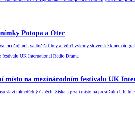
nímky Potopa a Otec
, oceňují nejkvalitnější filmy a tvůrčí výkony slovenské kinematografie.
ní místo na mezinárodním festivalu UK Int
u slaví mimořádný úspěch. Získala první místo na prestižním UK Inte