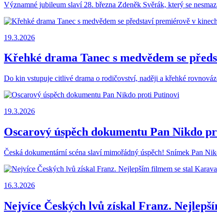
Významné jubileum slaví 28. března Zdeněk Svěrák, který se nesmazateln
19.3.2026
Křehké drama Tanec s medvědem se předst
Do kin vstupuje citlivé drama o rodičovství, naději a křehké rovnová
19.3.2026
Oscarový úspěch dokumentu Pan Nikdo pro
Česká dokumentární scéna slaví mimořádný úspěch! Snímek Pan Nikdo 
16.3.2026
Nejvíce Českých lvů získal Franz. Nejlepš