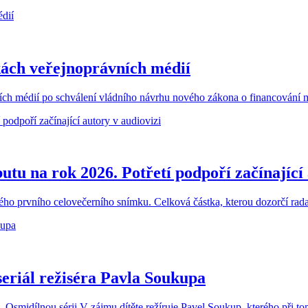
kách veřejnoprávních médií
ch médií po schválení vládního návrhu nového zákona o financování méd
tu na rok 2026. Potřetí podpoří začínající 
ho prvního celovečerního snímku. Celková částka, kterou dozorčí rada n
seriál režiséra Pavla Soukupa
ch. Osmidílnou sérii V zájmu dítěte režíruje Pavel Soukup, kterého při 