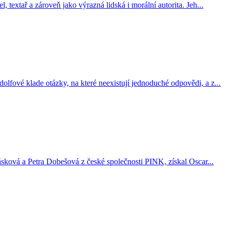
 textař a zároveň jako výrazná lidská i morální autorita. Jeh...
olfové klade otázky, na které neexistují jednoduché odpovědi, a z...
sková a Petra Dobešová z české společnosti PINK, získal Oscar...