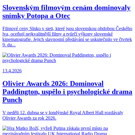
Slovenským filmovým cenám dominovaly
snímky Potopa a Otec
Filmové ceny Slnko v sieti, které jsou slovenskou obdobou Českého
lva, oceňují nejkvalitnější filmy a tvůrčí výkony slovenské
kinematografie. Jejich slavnostní předávání se uskutečnilo ve čtvrtek
9. du...
13.4.2026
Olivier Awards 2026: Dominoval
Paddington, uspělo i psychologické drama
Punch
V neděli 12. dubna se v londýnské Royal Albert Hall rozdávaly
Olivier Awards za rok 2026.