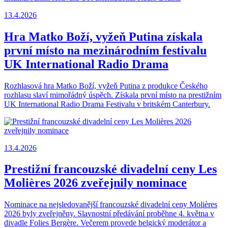
13.4.2026
Hra Matko Boží, vyžeň Putina získala
první místo na mezinárodním festivalu
UK International Radio Drama
Rozhlasová hra Matko Boží, vyžeň Putina z produkce Českého
rozhlasu slaví mimořádný úspěch. Získala první místo na prestižním
UK International Radio Drama Festivalu v britském Canterbury.
13.4.2026
Prestižní francouzské divadelní ceny Les
Molières 2026 zveřejnily nominace
Nominace na nejsledovanější francouzské divadelní ceny Molières
2026 byly zveřejněny. Slavnostní předávání proběhne 4. května v
divadle Folies Bergère. Večerem provede belgický moderátor a