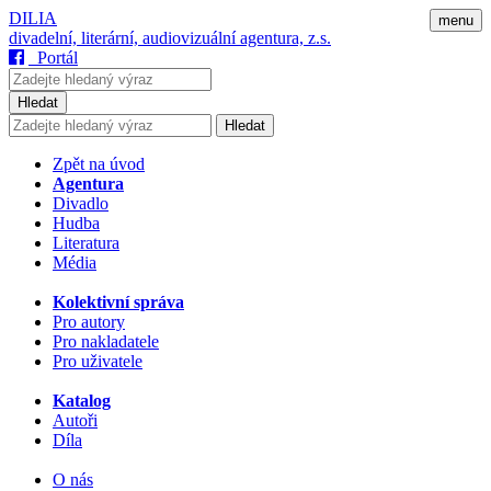
DILIA
menu
divadelní, literární, audiovizuální agentura, z.s.
Portál
Hledat
Hledat
Zpět na úvod
Agentura
Divadlo
Hudba
Literatura
Média
Kolektivní správa
Pro autory
Pro nakladatele
Pro uživatele
Katalog
Autoři
Díla
O nás