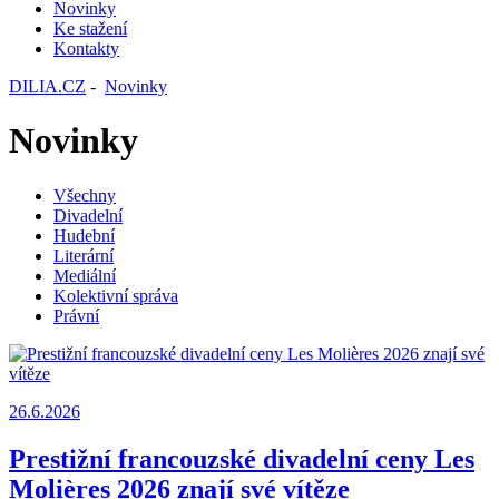
Novinky
Ke stažení
Kontakty
DILIA.CZ
-
Novinky
Novinky
Všechny
Divadelní
Hudební
Literární
Mediální
Kolektivní správa
Právní
26.6.2026
Prestižní francouzské divadelní ceny Les
Molières 2026 znají své vítěze