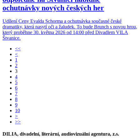
ochutnávky nových českých her
Udílení Ceny Evalda Schorma a ochutnávka současné české
dramatiky, která nasytí oči a žaludek. To bude Brunch s novou hrou,
který proběhne 30. května 2026 od 14:00 před Divadlem VILA
Štvanice.
<<
<
1
2
3
4
5
6
7
8
9
10
>
>>
DILIA, divadelní, literární, audiovizuální agentura, z.s.