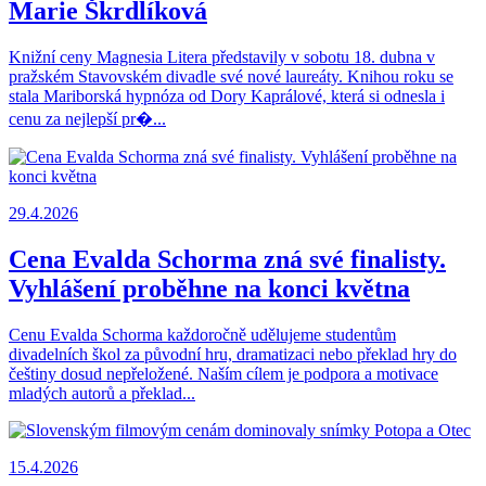
Marie Škrdlíková
Knižní ceny Magnesia Litera představily v sobotu 18. dubna v
pražském Stavovském divadle své nové laureáty. Knihou roku se
stala Mariborská hypnóza od Dory Kaprálové, která si odnesla i
cenu za nejlepší pr�...
29.4.2026
Cena Evalda Schorma zná své finalisty.
Vyhlášení proběhne na konci května
Cenu Evalda Schorma každoročně udělujeme studentům
divadelních škol za původní hru, dramatizaci nebo překlad hry do
češtiny dosud nepřeložené. Naším cílem je podpora a motivace
mladých autorů a překlad...
15.4.2026