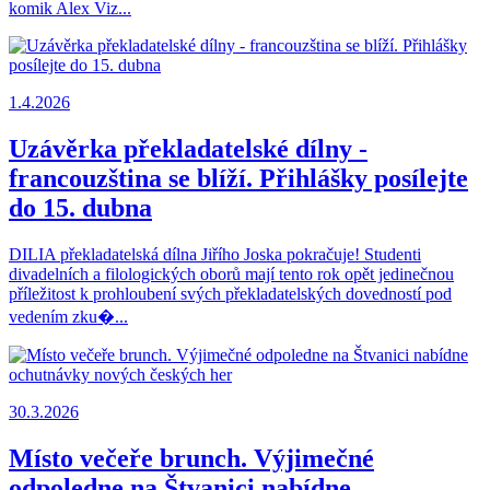
komik Alex Viz...
1.4.2026
Uzávěrka překladatelské dílny -
francouzština se blíží. Přihlášky posílejte
do 15. dubna
DILIA překladatelská dílna Jiřího Joska pokračuje! Studenti
divadelních a filologických oborů mají tento rok opět jedinečnou
příležitost k prohloubení svých překladatelských dovedností pod
vedením zku�...
30.3.2026
Místo večeře brunch. Výjimečné
odpoledne na Štvanici nabídne