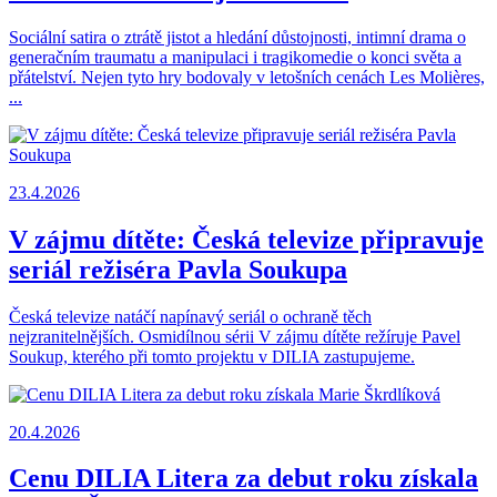
Sociální satira o ztrátě jistot a hledání důstojnosti, intimní drama o
generačním traumatu a manipulaci i tragikomedie o konci světa a
přátelství. Nejen tyto hry bodovaly v letošních cenách Les Molières,
...
23.4.2026
V zájmu dítěte: Česká televize připravuje
seriál režiséra Pavla Soukupa
Česká televize natáčí napínavý seriál o ochraně těch
nejzranitelnějších. Osmidílnou sérii V zájmu dítěte režíruje Pavel
Soukup, kterého při tomto projektu v DILIA zastupujeme.
20.4.2026
Cenu DILIA Litera za debut roku získala