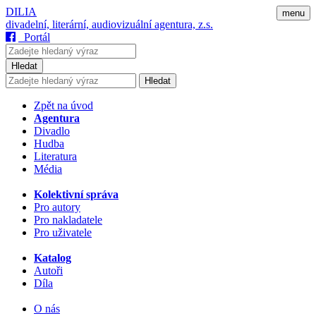
DILIA
menu
divadelní, literární, audiovizuální agentura, z.s.
Portál
Hledat
Hledat
Zpět na úvod
Agentura
Divadlo
Hudba
Literatura
Média
Kolektivní správa
Pro autory
Pro nakladatele
Pro uživatele
Katalog
Autoři
Díla
O nás