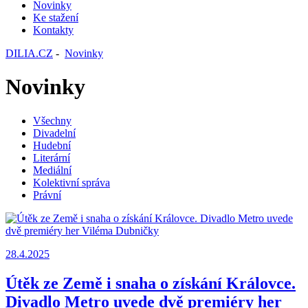
Novinky
Ke stažení
Kontakty
DILIA.CZ
-
Novinky
Novinky
Všechny
Divadelní
Hudební
Literární
Mediální
Kolektivní správa
Právní
28.4.2025
Útěk ze Země i snaha o získání Královce.
Divadlo Metro uvede dvě premiéry her