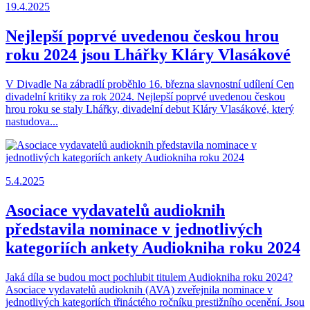
19.4.2025
Nejlepší poprvé uvedenou českou hrou
roku 2024 jsou Lhářky Kláry Vlasákové
V Divadle Na zábradlí proběhlo 16. března slavnostní udílení Cen
divadelní kritiky za rok 2024. Nejlepší poprvé uvedenou českou
hrou roku se staly Lhářky, divadelní debut Kláry Vlasákové, který
nastudova...
5.4.2025
Asociace vydavatelů audioknih
představila nominace v jednotlivých
kategoriích ankety Audiokniha roku 2024
Jaká díla se budou moct pochlubit titulem Audiokniha roku 2024?
Asociace vydavatelů audioknih (AVA) zveřejnila nominace v
jednotlivých kategoriích třináctého ročníku prestižního ocenění. Jsou