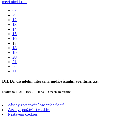
mezi nimi i tit...
<<
<
12
13
14
15
16
17
18
19
20
21
>
>>
DILIA, divadelní, literární, audiovizuální agentura, z.s.
Krátkého 143/1, 190 00 Praha 9, Czech Republic
Zásady zpracování osobních údajů
Zásady používání cookies
Nastavení cookies