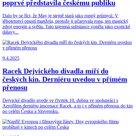
poprvé představila českému publiku
Dalo by se říct, že May je stejně stará jako ropný průmysl. V
těhotenství opustí manžela, protože ji učarovala ropa, ten magický
zdroj energie a světla. Tato tajemná substance voněla jako exotické
dálavy...
9.4.2025
Racek Dejvického divadla míří do
českých kin. Derniéru uvedou v přímém
přenosu
Dejvické divadlo uvede ve čtvrtek 10. dubna ve spolupráci s
Aerofilms derniéru inscenace Racek, a to i v přímém přenosu do kin
po celém Česku a Slovensku.