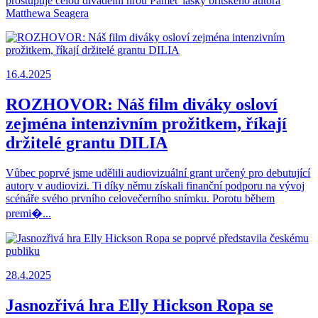
prostupuje celou divadelní hrou Paměť lásky britského autora
Matthewa Seagera
16.4.2025
ROZHOVOR: Náš film diváky osloví
zejména intenzivním prožitkem, říkají
držitelé grantu DILIA
Vůbec poprvé jsme udělili audiovizuální grant určený pro debutující
autory v audiovizi. Ti díky němu získali finanční podporu na vývoj
scénáře svého prvního celovečerního snímku. Porotu během
premi�...
28.4.2025
Jasnozřivá hra Elly Hickson Ropa se