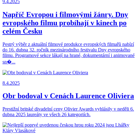
9.4.2025
Napříč Evropou i filmovými žánry. Dny
evropského filmu probíhají v kinech po
celém Česku
Pestrý výběr z aktuální filmové produkce evropských filmařů nabízí
do 16. dubna 32. ročník mezinárodního festivalu Dny evropského
filmu. Programové sekce lákají na hrané, dokumentární i animované
sn�...
8.4.2025
Obr bodoval v Cenách Laurence Oliviera
Prestižní britské divadelní ceny Olivier Awards vyhlásily v neděli 6.
dubna 2025 laureáty ve všech 26 kategoriích.