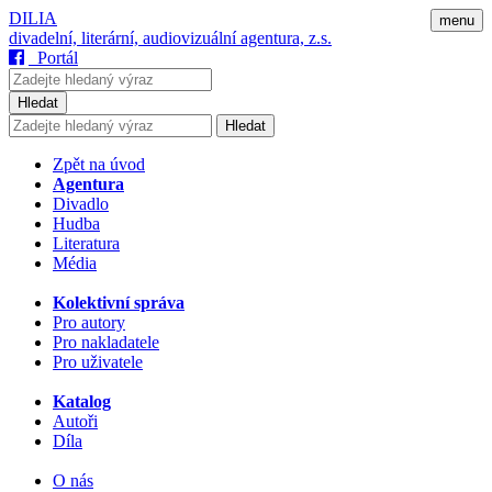
DILIA
menu
divadelní, literární, audiovizuální agentura, z.s.
Portál
Hledat
Hledat
Zpět na úvod
Agentura
Divadlo
Hudba
Literatura
Média
Kolektivní správa
Pro autory
Pro nakladatele
Pro uživatele
Katalog
Autoři
Díla
O nás