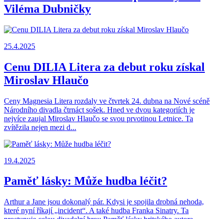
Viléma Dubničky
25.4.2025
Cenu DILIA Litera za debut roku získal
Miroslav Hlaučo
Ceny Magnesia Litera rozdaly ve čtvrtek 24. dubna na Nové scéně
Národního divadla čtrnáct sošek. Hned ve dvou kategoriích je
nejvíce zaujal Miroslav Hlaučo se svou prvotinou Letnice. Ta
zvítězila nejen mezi d...
19.4.2025
Paměť lásky: Může hudba léčit?
Arthur a Jane jsou dokonalý pár. Kdysi je spojila drobná nehoda,
které nyní říkají „incident“. A také hudba Franka Sinatry. Ta