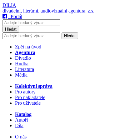
DILIA
divadelní, literární, audiovizuální agentura, z.s.
Portál
Hledat
Hledat
Zpět na úvod
Agentura
Divadlo
Hudba
Literatura
Média
Kolektivní správa
Pro autory
Pro nakladatele
Pro uživatele
Katalog
Autoři
Díla
O nás