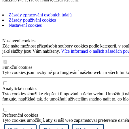
Krátkého 143/1, 190 00 Praha 9, Czech Republic
Zásady zpracování osobních údajů
Zásady používání cookies
Nastavení cookies
Nastavení cookies
Zde máte možnost přizpůsobit soubory cookies podle kategorií, v soul
jaké služby jsou Vám nabízeny.
Více informací o našich zásadách po
Funkční cookies
Tyto cookies jsou nezbytné pro fungování našeho webu a všech funkcí,
Analytické cookies
Tyto cookies slouží ke zlepšení fungování našeho webu. Umožňují nám
funguje, například tak, že umožňují uživatelům snadno najít to, co hl
Preferenční cookies
Tyto cookies umožňují, aby si náš web zapamatoval preference daného