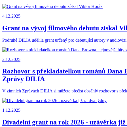
4.12.2025
Grant na vývoj filmového debutu získal V
Podruhé DILIA udělila grant určený pro debutující autory v audioviz
2.12.2025
Rozhovor s překladatelkou románů Dana Bro
Zprávy DILIA
V zimních Zprávách DILIA si můžete přečíst obsáhlý rozhovor s překl
1.12.2025
Divadelní grant na rok 2026 - uzávěrka již