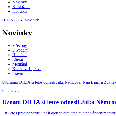
Novinky
Ke stažení
Kontakty
DILIA.CZ
-
Novinky
Novinky
Všechny
Divadelní
Hudební
Literární
Mediální
Kolektivní správa
Právní
5.12.2025
Uznání DILIA si letos odnesli Jitka Němc
Ani letos jsme neporušili naši dlouholetou tradici a na vánočním večír