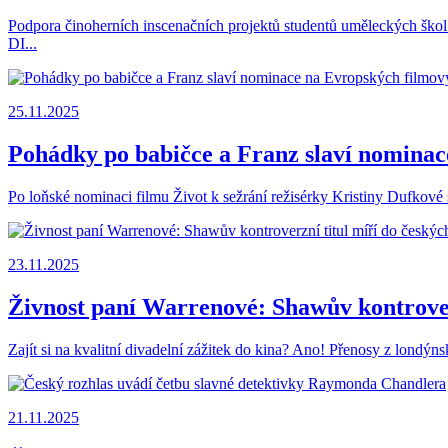
Podpora činoherních inscenačních projektů studentů uměleckých škol 
DI...
25.11.2025
Pohádky po babičce a Franz slaví nomina
Po loňské nominaci filmu Život k sežrání režisérky Kristiny Dufkov
23.11.2025
Živnost paní Warrenové: Shawův kontroverz
Zajít si na kvalitní divadelní zážitek do kina? Ano! Přenosy z londýns
21.11.2025