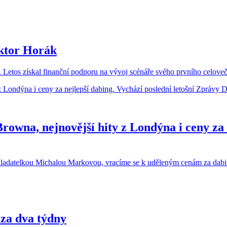
iktor Horák
i. Letos získal finanční podporu na vývoj scénáře svého prvního celov
wna, nejnovější hity z Londýna i ceny za ne
adatelkou Michalou Markovou, vracíme se k uděleným cenám za dabing a
 za dva týdny