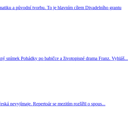
matiku a původní tvorbu. To je hlavním cílem Divadelního grantu
aný snímek Pohádky po babičce a životopisné drama Franz. Vyhláš...
česká nevyjímaje. Repertoár se mezitím rozšířil o spous...