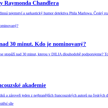
ivky Raymonda Chandlera
inná tajemství a sarkastický humor detektiva Phila Marlowa. Český ro
 nad 30 minut. Kdo je nominovaný?
se stopáží nad 30 minut, kterou v DILIA dlouhodobě podporujeme? To
rancouzské akademie
tiků a zároveň jeden z nejhranějších francouzských autorů na českých 