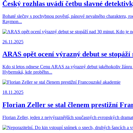
Český rozhlas uvádí četbu slavné detekt
Bohaté slečny s pochybnou pověstí, pánové nevalného charakteru, rod
Raymon...
26.11.2025
ARAS opět ocení výrazný debut se stopáží
Kdo si letos odnese Cenu ARAS za výrazný debut jakéhokoliv žánru 
Hybernská, kde proběhn...
18.11.2025
Florian Zeller se stal členem prestižní F
Florian Zeller, jeden z nejvýraznějších současných evropských drama