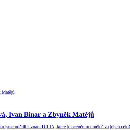
ová, Ivan Binar a Zbyněk Matějů
ku jsme udělili Uznání DILIA, které je oceněním umělců za jejich celoži