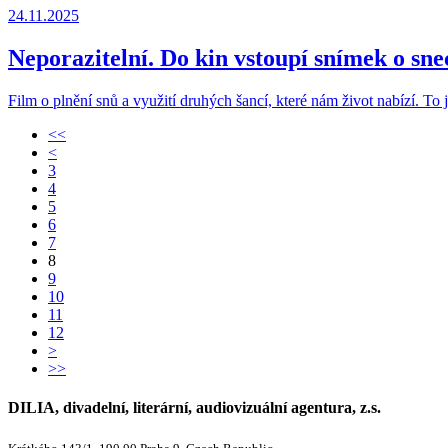
24.11.2025
Neporazitelní. Do kin vstoupí snímek o snec
Film o plnění snů a využití druhých šancí, které nám život nabízí. To
<<
<
3
4
5
6
7
8
9
10
11
12
>
>>
DILIA, divadelní, literární, audiovizuální agentura, z.s.