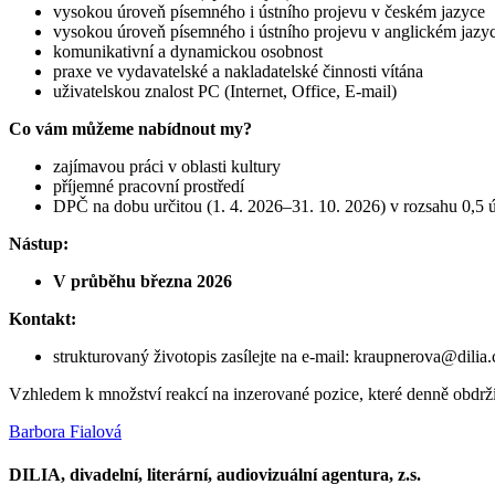
vysokou úroveň písemného i ústního projevu v českém jazyce
vysokou úroveň písemného i ústního projevu v anglickém jazy
komunikativní a dynamickou osobnost
praxe ve vydavatelské a nakladatelské činnosti vítána
uživatelskou znalost PC (Internet, Office, E-mail)
Co vám můžeme nabídnout my?
zajímavou práci v oblasti kultury
příjemné pracovní prostředí
DPČ na dobu určitou (1. 4. 2026–31. 10. 2026) v rozsahu 0,5 
Nástup:
V průběhu března 2026
Kontakt:
strukturovaný životopis zasílejte na e-mail: kraupnerova@dilia
Vzhledem k množství reakcí na inzerované pozice, které denně obdr
Barbora Fialová
DILIA, divadelní, literární, audiovizuální agentura, z.s.