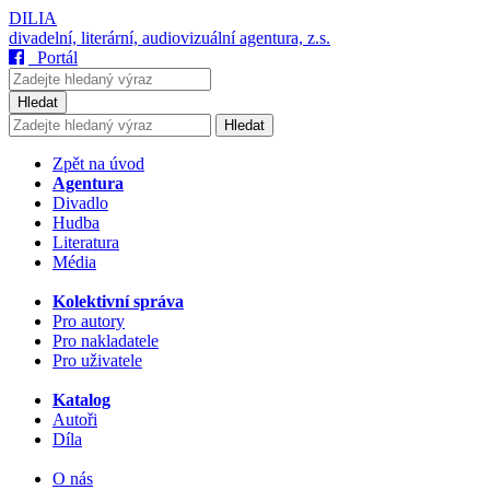
DILIA
divadelní, literární, audiovizuální agentura, z.s.
Portál
Hledat
Hledat
Zpět na úvod
Agentura
Divadlo
Hudba
Literatura
Média
Kolektivní správa
Pro autory
Pro nakladatele
Pro uživatele
Katalog
Autoři
Díla
O nás