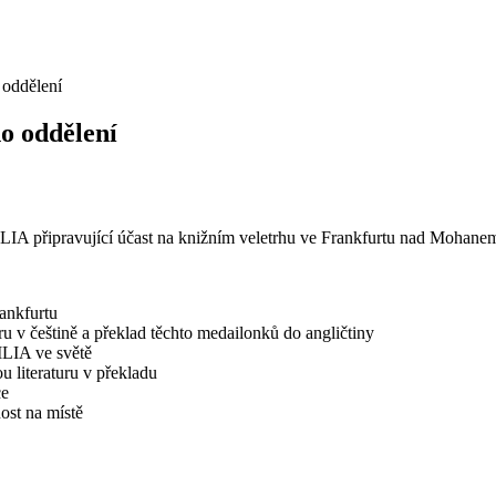
 oddělení
o oddělení
DILIA připravující účast na knižním veletrhu ve Frankfurtu nad Mohane
rankfurtu
u v češtině a překlad těchto medailonků do angličtiny
ILIA ve světě
u literaturu v překladu
ce
ost na místě