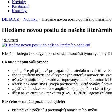
Novinky
Ke stažení
Kontakty
DILIA.CZ
-
Novinky
- Hledáme novou posilu do našeho literárního
Hledáme novou posilu do našeho literárníh
16.2.2026
Hledáme kolegu či kolegyni, která se stane součástí týmu agentury 
Co bude náplní vaší práce?
spolupráce při přípravě propagačních materiálů na veletrh ve F
spoluvytváření medailonků vybraných autorů a autorek dle vzor
rešerše existujících překladů zastupovaných autorů a autorek D
rešerše nakladatelství (Evropa přednostně), které vydávají česko
zajišťování ukázek z díla v anglickém (a příp. německém) jazy
účast na veletrhu ve Frankfurtu (6.–9. 10. 2026), agentážní činn
Bez čeho se na této pozici neobejdete?
ideálně VŠ vzdělání (i probíhající) humanitního směru