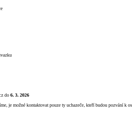
ce
úvazku
.cz do
6. 3. 2026
žíme, je možné kontaktovat pouze ty uchazeče, kteří budou pozvání k