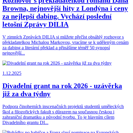
Rozhovor s překladatelkou románů Dana
Browna, nejnovější hity z Londýna i ceny
za nejlepší dabing. Vychází poslední
letošní Zprávy DILIA
V zimních Zprávách DILIA si můžete přečíst obsáhlý rozhovor s
překladatelkou Michalou Markovou, vracíme se k uděleným cenám
za dabing a literární překlad a přinášíme téměř 50 synopsí
nejnovější...
1.12.2025
Divadelní grant na rok 2026 - uzávěrka
již za dva týdny
Podpora činoherních inscenačních projektů studentů uměleckých
škol a filozofických fakult s důrazem na současnou českou i
zahraniční dramatiku a původní tvorbu. To je hlavním cílem
Divadelního grantu DI...