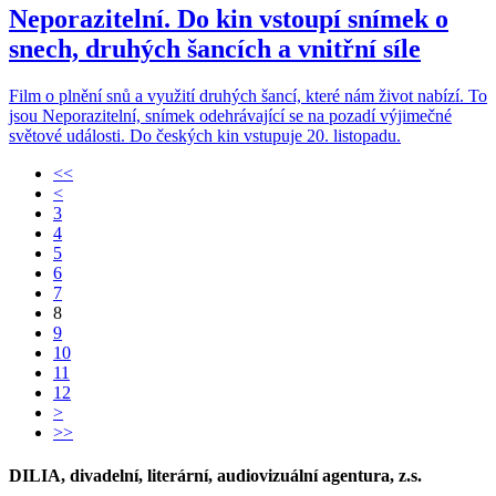
Neporazitelní. Do kin vstoupí snímek o
snech, druhých šancích a vnitřní síle
Film o plnění snů a využití druhých šancí, které nám život nabízí. To
jsou Neporazitelní, snímek odehrávající se na pozadí výjimečné
světové události. Do českých kin vstupuje 20. listopadu.
<<
<
3
4
5
6
7
8
9
10
11
12
>
>>
DILIA, divadelní, literární, audiovizuální agentura, z.s.