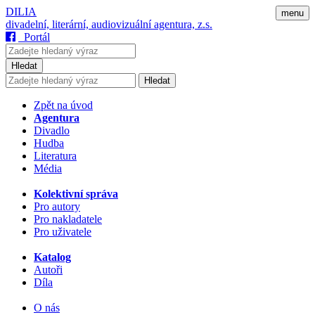
DILIA
menu
divadelní, literární, audiovizuální agentura, z.s.
Portál
Hledat
Hledat
Zpět na úvod
Agentura
Divadlo
Hudba
Literatura
Média
Kolektivní správa
Pro autory
Pro nakladatele
Pro uživatele
Katalog
Autoři
Díla
O nás