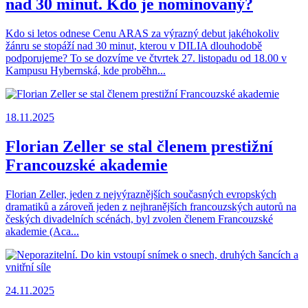
nad 30 minut. Kdo je nominovaný?
Kdo si letos odnese Cenu ARAS za výrazný debut jakéhokoliv
žánru se stopáží nad 30 minut, kterou v DILIA dlouhodobě
podporujeme? To se dozvíme ve čtvrtek 27. listopadu od 18.00 v
Kampusu Hybernská, kde proběhn...
18.11.2025
Florian Zeller se stal členem prestižní
Francouzské akademie
Florian Zeller, jeden z nejvýraznějších současných evropských
dramatiků a zároveň jeden z nejhranějších francouzských autorů na
českých divadelních scénách, byl zvolen členem Francouzské
akademie (Aca...
24.11.2025