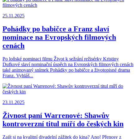
25.11.2025
Pohádky po babičce a Franz slaví
nominace na Evropských filmových
cenách
Po loňské nominaci filmu Život k sežrání režisérky Kristiny
Dufkové slaví nominační úspěch na Evropských filmových cenách
také animovaný snímek Pohádky po babičce a životopisné drama
Franz. Vyhláš...
23.11.2025
Živnost paní Warrenové: Shawův
kontroverzní titul míří do českých kin
Zajít si na kvalitní divadelní zážitek do kina? Ano! Přenosy z