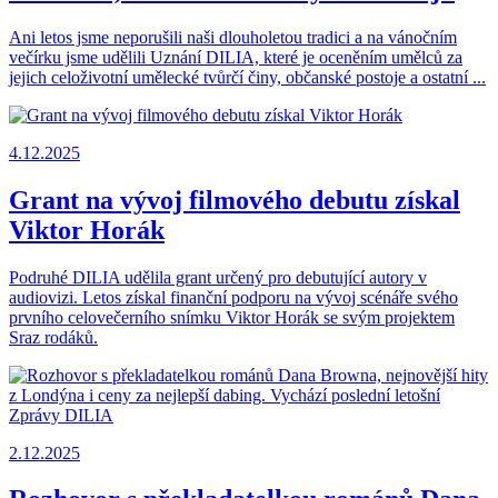
Ani letos jsme neporušili naši dlouholetou tradici a na vánočním
večírku jsme udělili Uznání DILIA, které je oceněním umělců za
jejich celoživotní umělecké tvůrčí činy, občanské postoje a ostatní ...
4.12.2025
Grant na vývoj filmového debutu získal
Viktor Horák
Podruhé DILIA udělila grant určený pro debutující autory v
audiovizi. Letos získal finanční podporu na vývoj scénáře svého
prvního celovečerního snímku Viktor Horák se svým projektem
Sraz rodáků.
2.12.2025