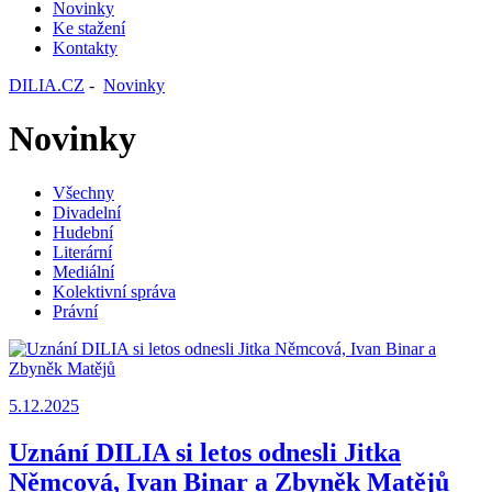
Novinky
Ke stažení
Kontakty
DILIA.CZ
-
Novinky
Novinky
Všechny
Divadelní
Hudební
Literární
Mediální
Kolektivní správa
Právní
5.12.2025
Uznání DILIA si letos odnesli Jitka
Němcová, Ivan Binar a Zbyněk Matějů