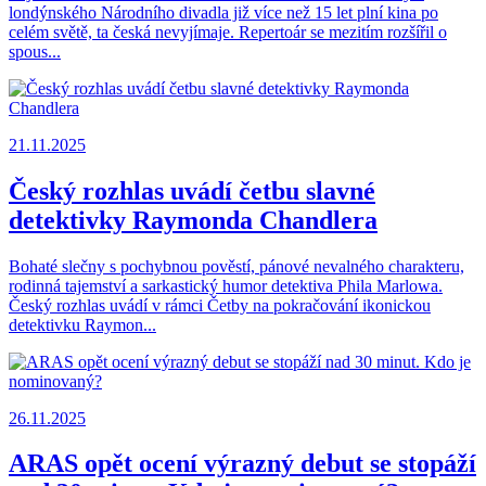
londýnského Národního divadla již více než 15 let plní kina po
celém světě, ta česká nevyjímaje. Repertoár se mezitím rozšířil o
spous...
21.11.2025
Český rozhlas uvádí četbu slavné
detektivky Raymonda Chandlera
Bohaté slečny s pochybnou pověstí, pánové nevalného charakteru,
rodinná tajemství a sarkastický humor detektiva Phila Marlowa.
Český rozhlas uvádí v rámci Četby na pokračování ikonickou
detektivku Raymon...
26.11.2025
ARAS opět ocení výrazný debut se stopáží