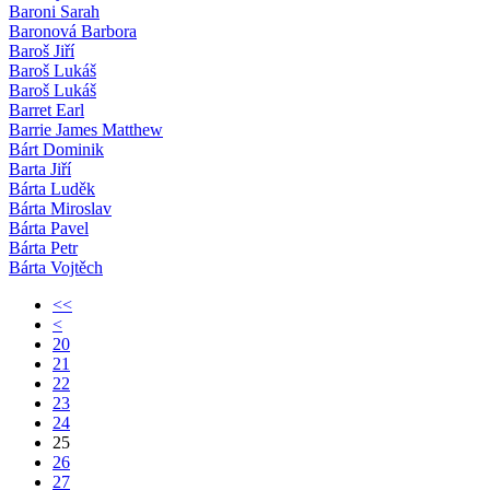
Baroni Sarah
Baronová Barbora
Baroš Jiří
Baroš Lukáš
Baroš Lukáš
Barret Earl
Barrie James Matthew
Bárt Dominik
Barta Jiří
Bárta Luděk
Bárta Miroslav
Bárta Pavel
Bárta Petr
Bárta Vojtěch
<<
<
20
21
22
23
24
25
26
27