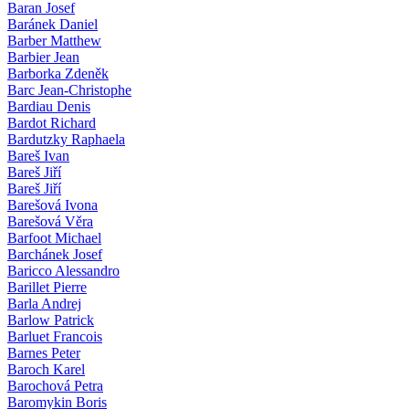
Baran Josef
Baránek Daniel
Barber Matthew
Barbier Jean
Barborka Zdeněk
Barc Jean-Christophe
Bardiau Denis
Bardot Richard
Bardutzky Raphaela
Bareš Ivan
Bareš Jiří
Bareš Jiří
Barešová Ivona
Barešová Věra
Barfoot Michael
Barchánek Josef
Baricco Alessandro
Barillet Pierre
Barla Andrej
Barlow Patrick
Barluet Francois
Barnes Peter
Baroch Karel
Barochová Petra
Baromykin Boris