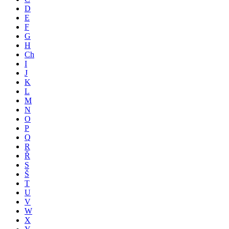
D
E
F
G
H
Ch
I
J
K
L
M
N
O
P
Q
R
Ř
S
Š
T
U
V
W
X