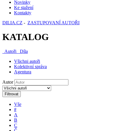
Novinky
Ke stažení
Kontakty
DILIA.CZ
-
ZASTUPOVANÍ AUTOŘI
KATALOG
Autoři
Díla
Všichni autoři
Kolektivní správa
Agentura
Autor
Filtrovat
Vše
#
A
B
C
Č