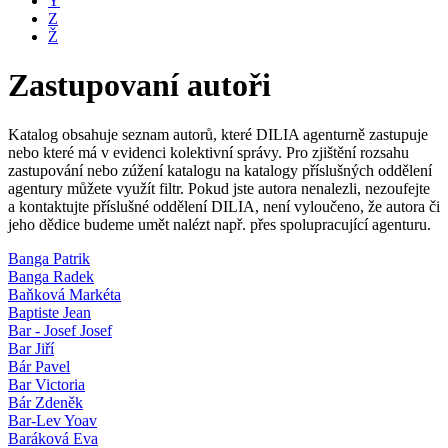
Y
Z
Ž
Zastupovaní autoři
Katalog obsahuje seznam autorů, které DILIA agenturně zastupuje
nebo které má v evidenci kolektivní správy. Pro zjištění rozsahu
zastupování nebo zúžení katalogu na katalogy příslušných oddělení
agentury můžete využít filtr. Pokud jste autora nenalezli, nezoufejte
a kontaktujte příslušné oddělení DILIA, není vyloučeno, že autora či
jeho dědice budeme umět nalézt např. přes spolupracující agenturu.
Banga Patrik
Banga Radek
Baňková Markéta
Baptiste Jean
Bar - Josef Josef
Bar Jiří
Bár Pavel
Bar Victoria
Bár Zdeněk
Bar-Lev Yoav
Baráková Eva