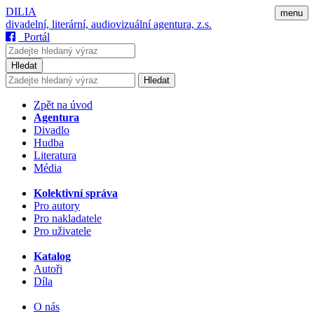
DILIA
menu
divadelní, literární, audiovizuální agentura, z.s.
Portál
Hledat
Hledat
Zpět na úvod
Agentura
Divadlo
Hudba
Literatura
Média
Kolektivní správa
Pro autory
Pro nakladatele
Pro uživatele
Katalog
Autoři
Díla
O nás