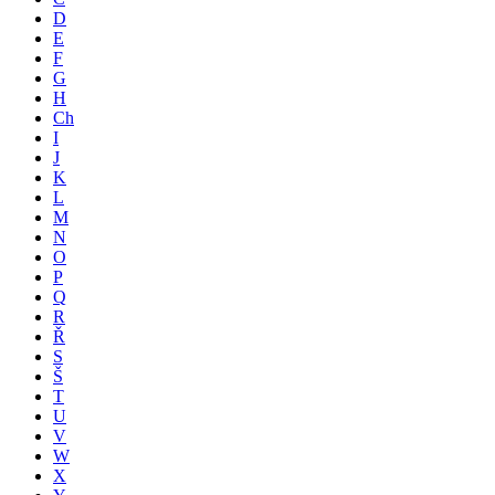
D
E
F
G
H
Ch
I
J
K
L
M
N
O
P
Q
R
Ř
S
Š
T
U
V
W
X