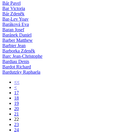
Bár Pavel
Bar Victoria
Bár Zdeněk
Bar-Lev Yoav
Baráková Eva
Baran Josef
Baránek Daniel
Barber Matthew
Barbier Jean
Barborka Zdeněk
Barc Jean-Christophe
Bardiau Denis
Bardot Richard
Bardutzky Raphaela
<<
<
17
18
19
20
21
22
23
24