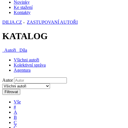
Novinky
Ke stažení
Kontakty
DILIA.CZ
-
ZASTUPOVANÍ AUTOŘI
KATALOG
Autoři
Díla
Všichni autoři
Kolektivní správa
Agentura
Autor
Filtrovat
Vše
#
A
B
C
Č