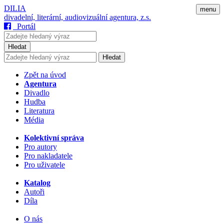
DILIA
menu
divadelní, literární, audiovizuální agentura, z.s.
Portál
Hledat
Hledat
Zpět na úvod
Agentura
Divadlo
Hudba
Literatura
Média
Kolektivní správa
Pro autory
Pro nakladatele
Pro uživatele
Katalog
Autoři
Díla
O nás