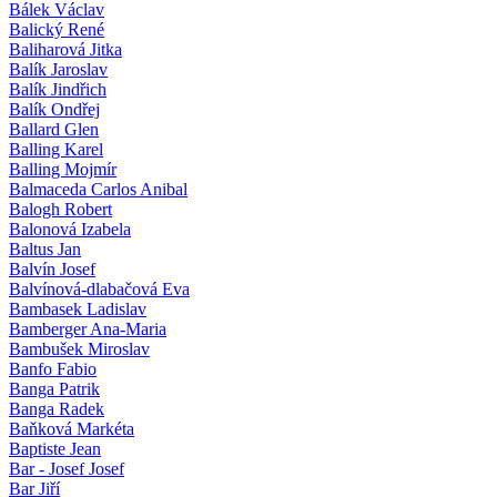
Bálek Václav
Balický René
Baliharová Jitka
Balík Jaroslav
Balík Jindřich
Balík Ondřej
Ballard Glen
Balling Karel
Balling Mojmír
Balmaceda Carlos Anibal
Balogh Robert
Balonová Izabela
Baltus Jan
Balvín Josef
Balvínová-dlabačová Eva
Bambasek Ladislav
Bamberger Ana-Maria
Bambušek Miroslav
Banfo Fabio
Banga Patrik
Banga Radek
Baňková Markéta
Baptiste Jean
Bar - Josef Josef
Bar Jiří