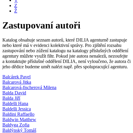
Y
Z
Ž
Zastupovaní autoři
Katalog obsahuje seznam autorů, které DILIA agenturně zastupuje
nebo které má v evidenci kolektivní správy. Pro zjištění rozsahu
zastupování nebo zúžení katalogu na katalogy příslušných oddělení
agentury můžete využít filtr. Pokud jste autora nenalezli, nezoufejte
a kontaktujte příslušné oddělení DILIA, není vyloučeno, že autora či
jeho dědice budeme umět nalézt např. přes spolupracující agenturu.
Balcárek Pavel
Balcarová Jitka
Balcarová-fischerová Milena
Balda David
Balda Jiří
Baldelli Hana
Baldelli Jessica
Baldini Raffaello
Baldwin Matthew
Baldyga Zofia
Baldýnský Tomáš