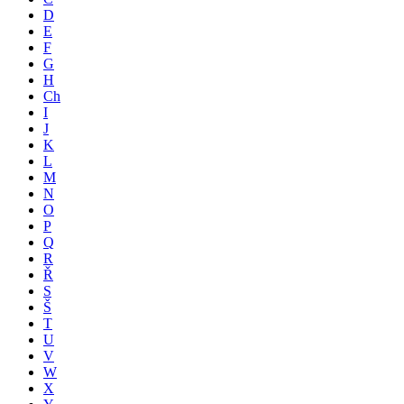
D
E
F
G
H
Ch
I
J
K
L
M
N
O
P
Q
R
Ř
S
Š
T
U
V
W
X