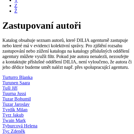
Y
Z
Ž
Zastupovaní autoři
Katalog obsahuje seznam autorů, které DILIA agenturně zastupuje
nebo které má v evidenci kolektivní správy. Pro zjištění rozsahu
zastupování nebo zúžení katalogu na katalogy příslušných oddělení
agentury můžete využít filtr. Pokud jste autora nenalezli, nezoufejte
a kontaktujte příslušné oddělení DILIA, není vyloučeno, že autora či
jeho dědice budeme umět nalézt např. přes spolupracující agenturu.
Turturro Blanka
Turunen Saara
Tušl Jiří
Tuurna Jussi
Tuzar Bohumil
Tuzar Jaroslav
Tvrdík Milan
Tvrz Jakub
Twain Mark
Tyburcová Helena
Tyc Zdeněk