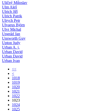
Uličný Miloslav
Ulm Aleš
Ulrich Jiří
Ulrich Patrik
Ulrych Petr
Ulvaeus Bjӧrn
Ulvr Michal
Ungrád Jan
Unsworth Guy
Upton Judy
Urban A. j.
Urban David
Urban David
Urban Ivan
<<
<
1018
1019
1020
1021
1022
1023
1024
1025