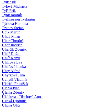
Tyller Jiří
Tylová Michaela
Tylš Erik
Typlt Jaromír
Tyrfingsson Tyrfingur
Týrlová Hermína
Tzanev Stefan
Učík Martin
Uhde Milan
Uher Chrudoš
Uher Jindřich
Uherčík Zdeněk
Uhlíř Dušan
Uhlíř Kamil
Uhlířová Eva
Uhlířová Lenka
Uhry Alfred
Uhýrková Jana
Uchytil Vladimír
Uldrich František
Úlehla Ivan
Úlehla Zdeněk
Úlehlová - Tilschová Anna
Ulická Ljudmila
Uličná Olga