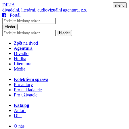
DILIA
menu
divadelní, literární, audiovizuální agentura, z.s.
Portál
Hledat
Hledat
Zpět na úvod
Agentura
Divadlo
Hudba
Literatura
Média
Kolektivní správa
Pro autory
Pro nakladatele
Pro uživatele
Katalog
Autoři
Díla
O nás