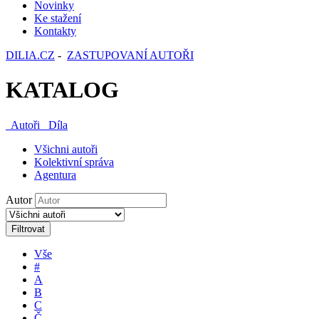
Novinky
Ke stažení
Kontakty
DILIA.CZ
-
ZASTUPOVANÍ AUTOŘI
KATALOG
Autoři
Díla
Všichni autoři
Kolektivní správa
Agentura
Autor
Filtrovat
Vše
#
A
B
C
Č