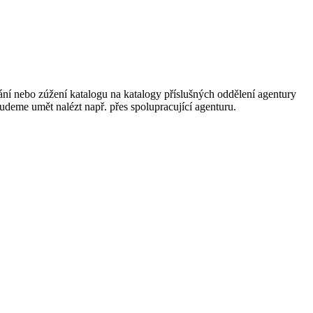
ání nebo zúžení katalogu na katalogy příslušných oddělení agentury
 budeme umět nalézt např. přes spolupracující agenturu.