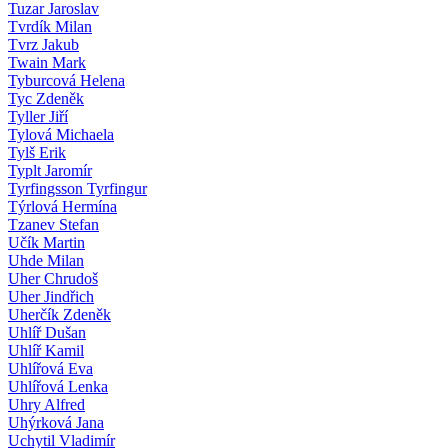
Tuzar Jaroslav
Tvrdík Milan
Tvrz Jakub
Twain Mark
Tyburcová Helena
Tyc Zdeněk
Tyller Jiří
Tylová Michaela
Tylš Erik
Typlt Jaromír
Tyrfingsson Tyrfingur
Týrlová Hermína
Tzanev Stefan
Učík Martin
Uhde Milan
Uher Chrudoš
Uher Jindřich
Uherčík Zdeněk
Uhlíř Dušan
Uhlíř Kamil
Uhlířová Eva
Uhlířová Lenka
Uhry Alfred
Uhýrková Jana
Uchytil Vladimír