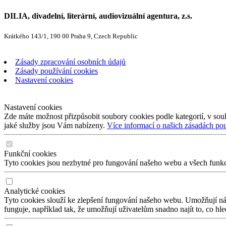
DILIA, divadelní, literární, audiovizuální agentura, z.s.
Krátkého 143/1, 190 00 Praha 9, Czech Republic
Zásady zpracování osobních údajů
Zásady používání cookies
Nastavení cookies
Nastavení cookies
Zde máte možnost přizpůsobit soubory cookies podle kategorií, v soul
jaké služby jsou Vám nabízeny.
Více informací o našich zásadách po
Funkční cookies
Tyto cookies jsou nezbytné pro fungování našeho webu a všech funkcí,
Analytické cookies
Tyto cookies slouží ke zlepšení fungování našeho webu. Umožňují nám
funguje, například tak, že umožňují uživatelům snadno najít to, co hl