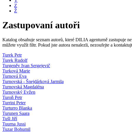
Y
Z
Ž
Zastupovaní autoři
Katalog obsahuje seznam autorů, které DILIA agenturně zastupuje nebo
můžete využít filtr. Pokud jste autora nenalezli, nezoufejte a kontakt
Turek Petr
Turek Rudolf
Turgeněv Ivan Sergejevič
Turková Marie
Turnová Eva
Turnovská - Šnejdárková Jarmila
Turnovská Magdaléna
Turnovský Evžen
Turoň Petr
Turrini Peter
Turturro Blanka
Turunen Saara
Tušl Jiří
Tuurna Jussi
Tuzar Bohumil