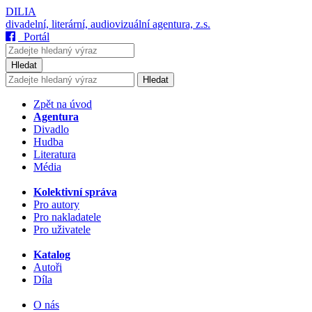
DILIA
divadelní, literární, audiovizuální agentura, z.s.
Portál
Hledat
Hledat
Zpět na úvod
Agentura
Divadlo
Hudba
Literatura
Média
Kolektivní správa
Pro autory
Pro nakladatele
Pro uživatele
Katalog
Autoři
Díla
O nás