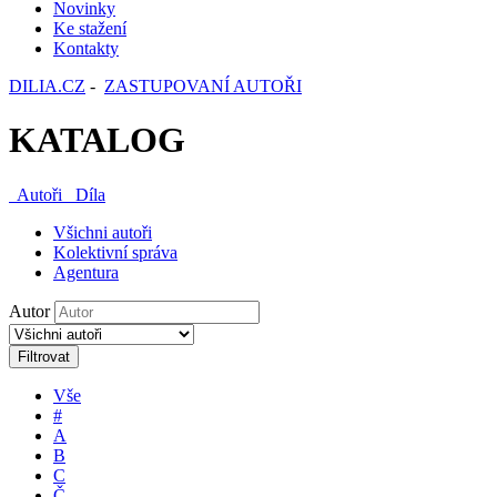
Novinky
Ke stažení
Kontakty
DILIA.CZ
-
ZASTUPOVANÍ AUTOŘI
KATALOG
Autoři
Díla
Všichni autoři
Kolektivní správa
Agentura
Autor
Filtrovat
Vše
#
A
B
C
Č