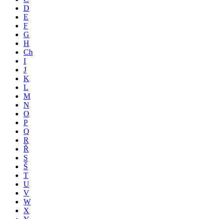
D
E
F
G
H
Ch
I
J
K
L
M
N
O
P
Q
R
Ř
S
Š
T
U
V
W
X