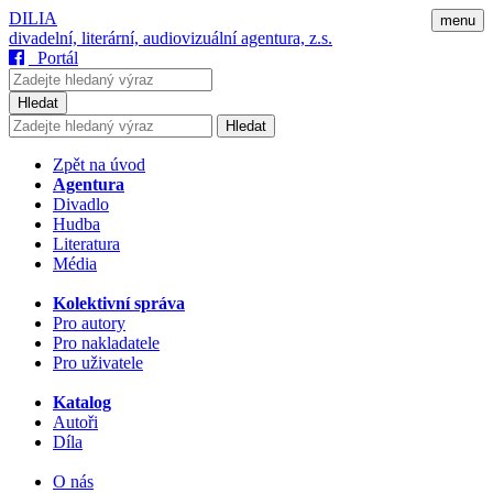
DILIA
menu
divadelní, literární, audiovizuální agentura, z.s.
Portál
Hledat
Hledat
Zpět na úvod
Agentura
Divadlo
Hudba
Literatura
Média
Kolektivní správa
Pro autory
Pro nakladatele
Pro uživatele
Katalog
Autoři
Díla
O nás