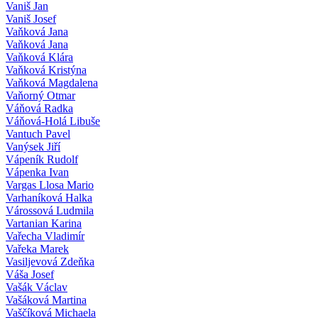
Vaniš Jan
Vaniš Josef
Vaňková Jana
Vaňková Jana
Vaňková Klára
Vaňková Kristýna
Vaňková Magdalena
Vaňorný Otmar
Váňová Radka
Váňová-Holá Libuše
Vantuch Pavel
Vanýsek Jiří
Vápeník Rudolf
Vápenka Ivan
Vargas Llosa Mario
Varhaníková Halka
Várossová Ludmila
Vartanian Karina
Vařecha Vladimír
Vařeka Marek
Vasiljevová Zdeňka
Váša Josef
Vašák Václav
Vašáková Martina
Vaščíková Michaela