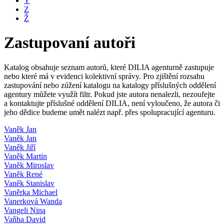
Y
Z
Ž
Zastupovaní autoři
Katalog obsahuje seznam autorů, které DILIA agenturně zastupuje
nebo které má v evidenci kolektivní správy. Pro zjištění rozsahu
zastupování nebo zúžení katalogu na katalogy příslušných oddělení
agentury můžete využít filtr. Pokud jste autora nenalezli, nezoufejte
a kontaktujte příslušné oddělení DILIA, není vyloučeno, že autora či
jeho dědice budeme umět nalézt např. přes spolupracující agenturu.
Vaněk Jan
Vaněk Jan
Vaněk Jiří
Vaněk Martin
Vaněk Miroslav
Vaněk René
Vaněk Stanislav
Vaněrka Michael
Vanerková Wanda
Vangeli Nina
Vaňha David