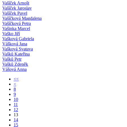
Vašíček Arnošt
Vašíček Jaroslav
Vašíček Pavel
Vašíčková Magdalena
Vašíčková Petra
Vašinka Marcel
Vaško Jiří
Vašková Gabriela
Vášková Jana
Vašková Svatava
Vašků Kateřina
Vašků Petr
Vašků Zdeněk
Vášová Anna
<<
<
8
9
10
11
12
13
14
15