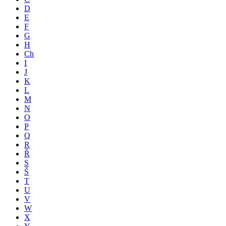
D
E
F
G
H
Ch
I
J
K
L
M
N
O
P
Q
R
Ř
S
Š
T
U
V
W
X