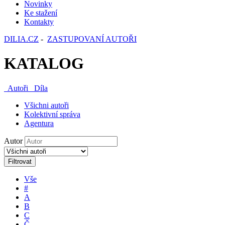
Novinky
Ke stažení
Kontakty
DILIA.CZ
-
ZASTUPOVANÍ AUTOŘI
KATALOG
Autoři
Díla
Všichni autoři
Kolektivní správa
Agentura
Autor
Filtrovat
Vše
#
A
B
C
Č