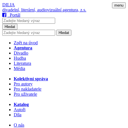
DILIA
menu
divadelní, literární, audiovizuální agentura, z.s.
Portál
Hledat
Hledat
Zpět na úvod
Agentura
Divadlo
Hudba
Literatura
Média
Kolektivní správa
Pro autory
Pro nakladatele
Pro uživatele
Katalog
Autoři
Díla
O nás