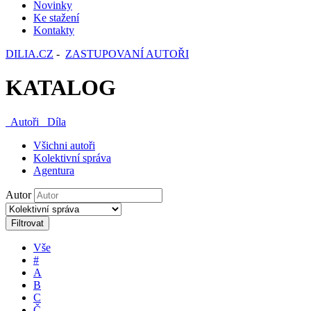
Novinky
Ke stažení
Kontakty
DILIA.CZ
-
ZASTUPOVANÍ AUTOŘI
KATALOG
Autoři
Díla
Všichni autoři
Kolektivní správa
Agentura
Autor
Filtrovat
Vše
#
A
B
C
Č