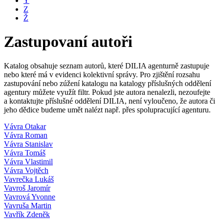
Y
Z
Ž
Zastupovaní autoři
Katalog obsahuje seznam autorů, které DILIA agenturně zastupuje
nebo které má v evidenci kolektivní správy. Pro zjištění rozsahu
zastupování nebo zúžení katalogu na katalogy příslušných oddělení
agentury můžete využít filtr. Pokud jste autora nenalezli, nezoufejte
a kontaktujte příslušné oddělení DILIA, není vyloučeno, že autora či
jeho dědice budeme umět nalézt např. přes spolupracující agenturu.
Vávra Otakar
Vávra Roman
Vávra Stanislav
Vávra Tomáš
Vávra Vlastimil
Vávra Vojtěch
Vavrečka Lukáš
Vavroš Jaromír
Vavrová Yvonne
Vavruša Martin
Vavřík Zdeněk