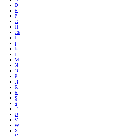
D
E
F
G
H
Ch
I
J
K
L
M
N
O
P
Q
R
Ř
S
Š
T
U
V
W
X