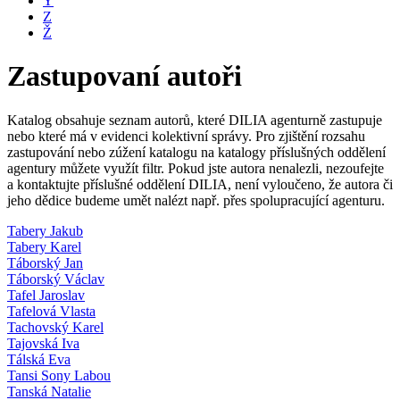
Y
Z
Ž
Zastupovaní autoři
Katalog obsahuje seznam autorů, které DILIA agenturně zastupuje
nebo které má v evidenci kolektivní správy. Pro zjištění rozsahu
zastupování nebo zúžení katalogu na katalogy příslušných oddělení
agentury můžete využít filtr. Pokud jste autora nenalezli, nezoufejte
a kontaktujte příslušné oddělení DILIA, není vyloučeno, že autora či
jeho dědice budeme umět nalézt např. přes spolupracující agenturu.
Tabery Jakub
Tabery Karel
Táborský Jan
Táborský Václav
Tafel Jaroslav
Tafelová Vlasta
Tachovský Karel
Tajovská Iva
Tálská Eva
Tansi Sony Labou
Tanská Natalie