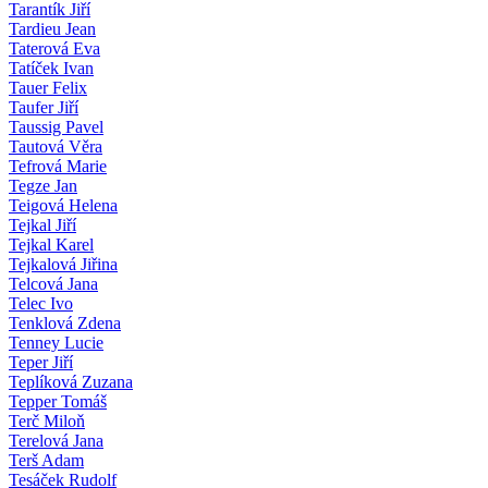
Tarantík Jiří
Tardieu Jean
Taterová Eva
Tatíček Ivan
Tauer Felix
Taufer Jiří
Taussig Pavel
Tautová Věra
Tefrová Marie
Tegze Jan
Teigová Helena
Tejkal Jiří
Tejkal Karel
Tejkalová Jiřina
Telcová Jana
Telec Ivo
Tenklová Zdena
Tenney Lucie
Teper Jiří
Teplíková Zuzana
Tepper Tomáš
Terč Miloň
Terelová Jana
Terš Adam
Tesáček Rudolf