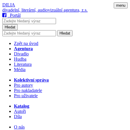
DILIA
menu
divadelní, literární, audiovizuální agentura, z.s.
Portál
Hledat
Hledat
Zpět na úvod
Agentura
Divadlo
Hudba
Literatura
Média
Kolektivní správa
Pro autory
Pro nakladatele
Pro uživatele
Katalog
Autoři
Díla
O nás