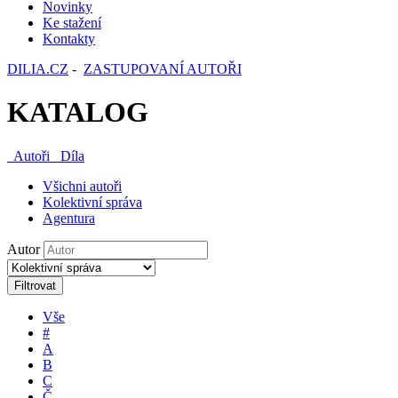
Novinky
Ke stažení
Kontakty
DILIA.CZ
-
ZASTUPOVANÍ AUTOŘI
KATALOG
Autoři
Díla
Všichni autoři
Kolektivní správa
Agentura
Autor
Filtrovat
Vše
#
A
B
C
Č