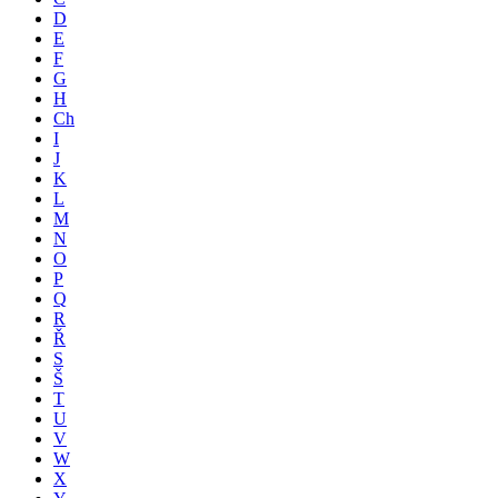
D
E
F
G
H
Ch
I
J
K
L
M
N
O
P
Q
R
Ř
S
Š
T
U
V
W
X