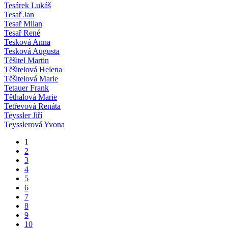
Tesárek Lukáš
Tesař Jan
Tesař Milan
Tesař René
Tesková Anna
Tesková Augusta
Těšitel Martin
Těšitelová Helena
Těšitelová Marie
Tetauer Frank
Těthalová Marie
Tetřevová Renáta
Teyssler Jiří
Teysslerová Yvona
1
2
3
4
5
6
7
8
9
10