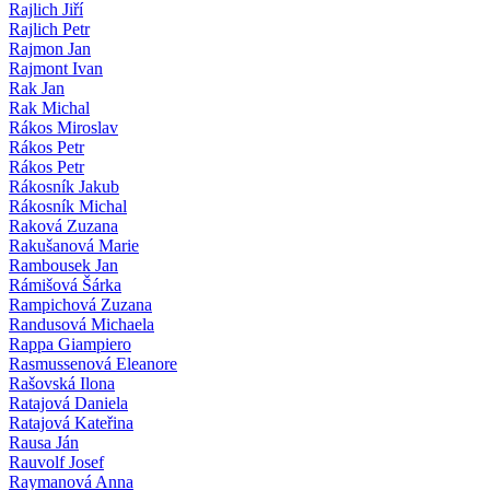
Rajlich Jiří
Rajlich Petr
Rajmon Jan
Rajmont Ivan
Rak Jan
Rak Michal
Rákos Miroslav
Rákos Petr
Rákos Petr
Rákosník Jakub
Rákosník Michal
Raková Zuzana
Rakušanová Marie
Rambousek Jan
Rámišová Šárka
Rampichová Zuzana
Randusová Michaela
Rappa Giampiero
Rasmussenová Eleanore
Rašovská Ilona
Ratajová Daniela
Ratajová Kateřina
Rausa Ján
Rauvolf Josef
Raymanová Anna