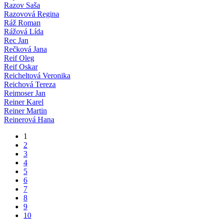
Razov Saša
Razovová Regina
Ráž Roman
Rážová Lída
Rec Jan
Rečková Jana
Reif Oleg
Reif Oskar
Reicheltová Veronika
Reichová Tereza
Reimoser Jan
Reiner Karel
Reiner Martin
Reinerová Hana
1
2
3
4
5
6
7
8
9
10