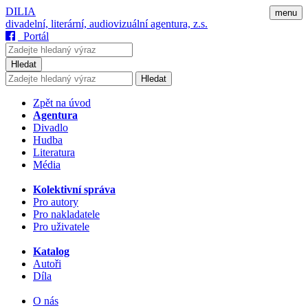
DILIA
menu
divadelní, literární, audiovizuální agentura, z.s.
Portál
Hledat
Hledat
Zpět na úvod
Agentura
Divadlo
Hudba
Literatura
Média
Kolektivní správa
Pro autory
Pro nakladatele
Pro uživatele
Katalog
Autoři
Díla
O nás