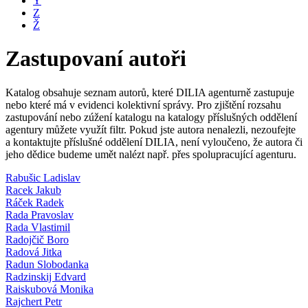
Y
Z
Ž
Zastupovaní autoři
Katalog obsahuje seznam autorů, které DILIA agenturně zastupuje
nebo které má v evidenci kolektivní správy. Pro zjištění rozsahu
zastupování nebo zúžení katalogu na katalogy příslušných oddělení
agentury můžete využít filtr. Pokud jste autora nenalezli, nezoufejte
a kontaktujte příslušné oddělení DILIA, není vyloučeno, že autora či
jeho dědice budeme umět nalézt např. přes spolupracující agenturu.
Rabušic Ladislav
Racek Jakub
Ráček Radek
Rada Pravoslav
Rada Vlastimil
Radojčič Boro
Radová Jitka
Radun Slobodanka
Radzinskij Edvard
Raiskubová Monika
Rajchert Petr