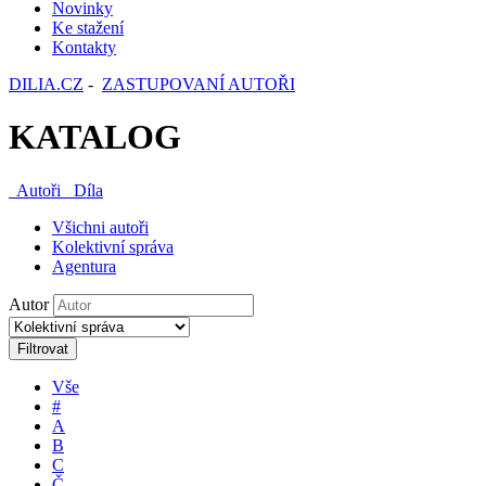
Novinky
Ke stažení
Kontakty
DILIA.CZ
-
ZASTUPOVANÍ AUTOŘI
KATALOG
Autoři
Díla
Všichni autoři
Kolektivní správa
Agentura
Autor
Filtrovat
Vše
#
A
B
C
Č