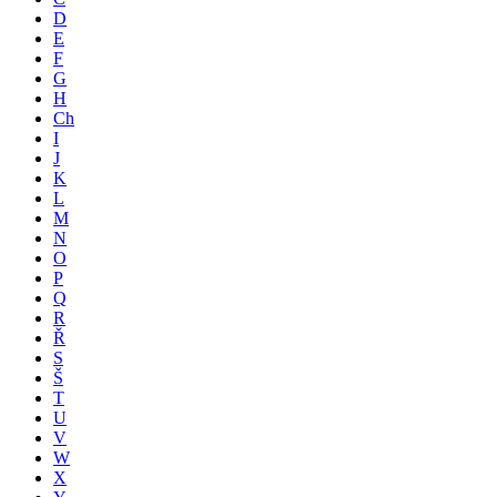
D
E
F
G
H
Ch
I
J
K
L
M
N
O
P
Q
R
Ř
S
Š
T
U
V
W
X