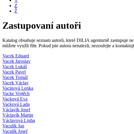
Y
Z
Ž
Zastupovaní autoři
Katalog obsahuje seznam autorů, které DILIA agenturně zastupuje nebo
můžete využít filtr. Pokud jste autora nenalezli, nezoufejte a kontakt
Vacek Eduard
Vacek Jaroslav
Vacek Lukáš
Vacek Pavel
Vacek Tomáš
Vacek Václav
Vacinová Lenka
Vacke Vojtěch
Vacková Eva
Vacková Lada
Václavík Josef
Václavík Martin
Václavová Ljuba
Vaculík Jan
Vaculík Josef