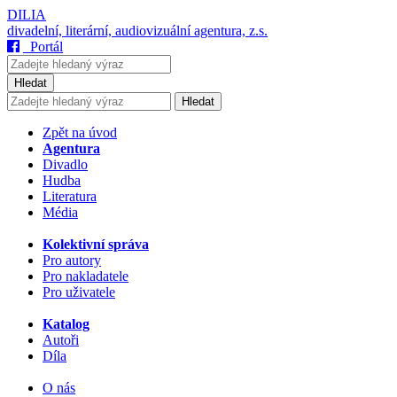
DILIA
divadelní, literární, audiovizuální agentura, z.s.
Portál
Hledat
Hledat
Zpět na úvod
Agentura
Divadlo
Hudba
Literatura
Média
Kolektivní správa
Pro autory
Pro nakladatele
Pro uživatele
Katalog
Autoři
Díla
O nás