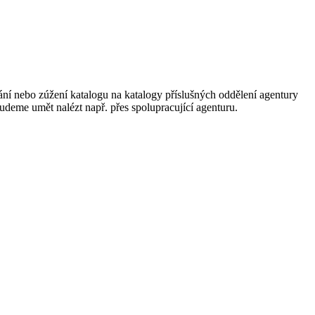
ání nebo zúžení katalogu na katalogy příslušných oddělení agentury
 budeme umět nalézt např. přes spolupracující agenturu.