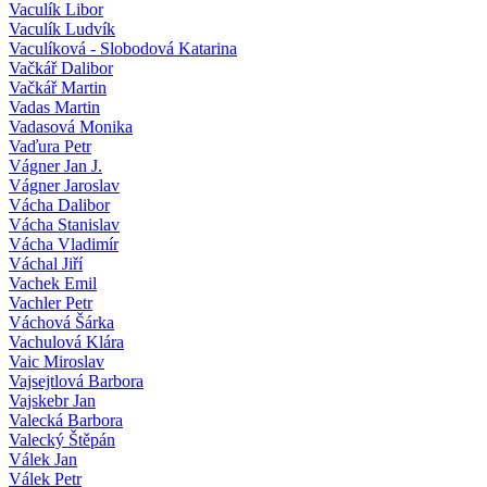
Vaculík Libor
Vaculík Ludvík
Vaculíková - Slobodová Katarina
Vačkář Dalibor
Vačkář Martin
Vadas Martin
Vadasová Monika
Vaďura Petr
Vágner Jan J.
Vágner Jaroslav
Vácha Dalibor
Vácha Stanislav
Vácha Vladimír
Váchal Jiří
Vachek Emil
Vachler Petr
Váchová Šárka
Vachulová Klára
Vaic Miroslav
Vajsejtlová Barbora
Vajskebr Jan
Valecká Barbora
Valecký Štěpán
Válek Jan
Válek Petr