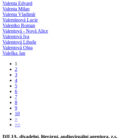
Valenta Edvard
Valenta Milan
Valenta Vladimír
Valentinová Lucie
Valentko Roman
Valentová - Nová Alice
Valentová Iva
Valentová Libuše
Valentová Olga
Valeška Jan
1
2
3
4
5
6
7
8
9
10
>
>>
DILIA, divadelní, literární, audiovizuální agentura, z.s.