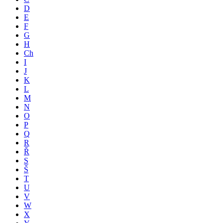
D
E
F
G
H
Ch
I
J
K
L
M
N
O
P
Q
R
Ř
S
Š
T
U
V
W
X