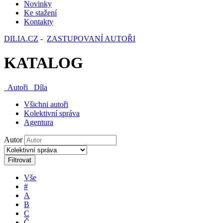
Novinky
Ke stažení
Kontakty
DILIA.CZ
-
ZASTUPOVANÍ AUTOŘI
KATALOG
Autoři
Díla
Všichni autoři
Kolektivní správa
Agentura
Autor
Filtrovat
Vše
#
A
B
C
Č