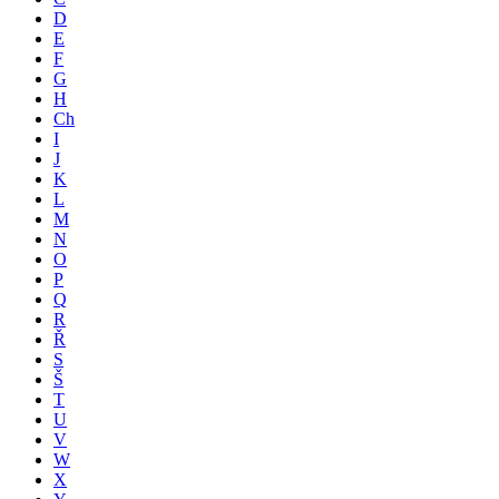
D
E
F
G
H
Ch
I
J
K
L
M
N
O
P
Q
R
Ř
S
Š
T
U
V
W
X