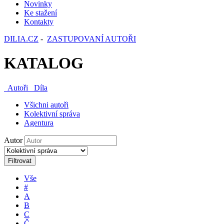
Novinky
Ke stažení
Kontakty
DILIA.CZ
-
ZASTUPOVANÍ AUTOŘI
KATALOG
Autoři
Díla
Všichni autoři
Kolektivní správa
Agentura
Autor
Filtrovat
Vše
#
A
B
C
Č