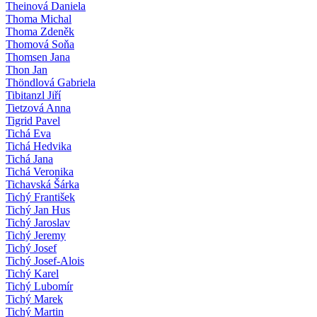
Theinová Daniela
Thoma Michal
Thoma Zdeněk
Thomová Soňa
Thomsen Jana
Thon Jan
Thöndlová Gabriela
Tibitanzl Jiří
Tietzová Anna
Tigrid Pavel
Tichá Eva
Tichá Hedvika
Tichá Jana
Tichá Veronika
Tichavská Šárka
Tichý František
Tichý Jan Hus
Tichý Jaroslav
Tichý Jeremy
Tichý Josef
Tichý Josef-Alois
Tichý Karel
Tichý Lubomír
Tichý Marek
Tichý Martin