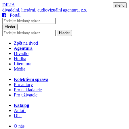
DILIA
menu
divadelní, literární, audiovizuální agentura, z.s.
Portál
Hledat
Hledat
Zpět na úvod
Agentura
Divadlo
Hudba
Literatura
Média
Kolektivní správa
Pro autory
Pro nakladatele
Pro uživatele
Katalog
Autoři
Díla
O nás