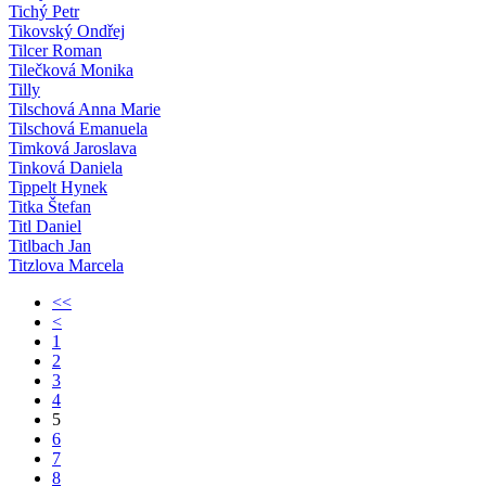
Tichý Petr
Tikovský Ondřej
Tilcer Roman
Tilečková Monika
Tilly
Tilschová Anna Marie
Tilschová Emanuela
Timková Jaroslava
Tinková Daniela
Tippelt Hynek
Titka Štefan
Titl Daniel
Titlbach Jan
Titzlova Marcela
<<
<
1
2
3
4
5
6
7
8