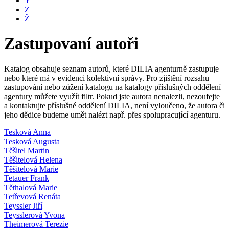
Y
Z
Ž
Zastupovaní autoři
Katalog obsahuje seznam autorů, které DILIA agenturně zastupuje
nebo které má v evidenci kolektivní správy. Pro zjištění rozsahu
zastupování nebo zúžení katalogu na katalogy příslušných oddělení
agentury můžete využít filtr. Pokud jste autora nenalezli, nezoufejte
a kontaktujte příslušné oddělení DILIA, není vyloučeno, že autora či
jeho dědice budeme umět nalézt např. přes spolupracující agenturu.
Tesková Anna
Tesková Augusta
Těšitel Martin
Těšitelová Helena
Těšitelová Marie
Tetauer Frank
Těthalová Marie
Tetřevová Renáta
Teyssler Jiří
Teysslerová Yvona
Theimerová Terezie