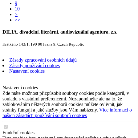
9
10
>
>>
DILIA, divadelní, literární, audiovizuální agentura, z.s.
Krátkého 143/1, 190 00 Praha 9, Czech Republic
Zásady zpracování osobních údajů
Zásady používání cookies
Nastavení cookies
Nastavení cookies
Zde máte možnost přizpůsobit soubory cookies podle kategorií, v
souladu s vlastními preferencemi. Nezapomínejte ale na to, že
zablokováním některých souborů cookies můžete ovlivnit, jak
stránky fungují a jaké služby jsou Vám nabízeny.
Více informací o
našich zásadách používání souborů cookies
Funkční cookies