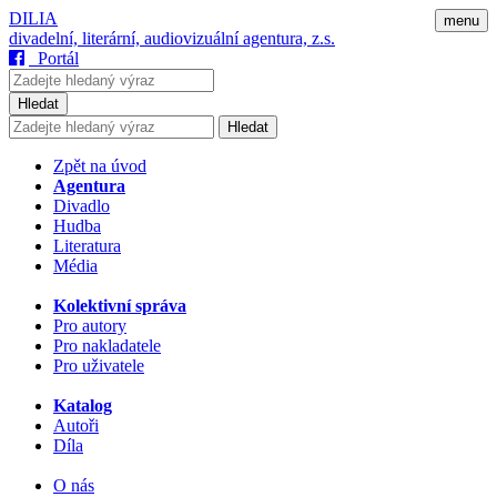
DILIA
menu
divadelní, literární, audiovizuální agentura, z.s.
Portál
Hledat
Hledat
Zpět na úvod
Agentura
Divadlo
Hudba
Literatura
Média
Kolektivní správa
Pro autory
Pro nakladatele
Pro uživatele
Katalog
Autoři
Díla
O nás