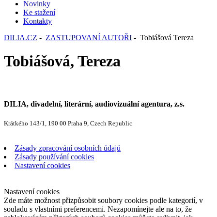
Novinky
Ke stažení
Kontakty
DILIA.CZ
-
ZASTUPOVANÍ AUTOŘI
- Tobiášová Tereza
Tobiášová, Tereza
DILIA, divadelní, literární, audiovizuální agentura, z.s.
Krátkého 143/1, 190 00 Praha 9, Czech Republic
Zásady zpracování osobních údajů
Zásady používání cookies
Nastavení cookies
Nastavení cookies
Zde máte možnost přizpůsobit soubory cookies podle kategorií, v
souladu s vlastními preferencemi. Nezapomínejte ale na to, že