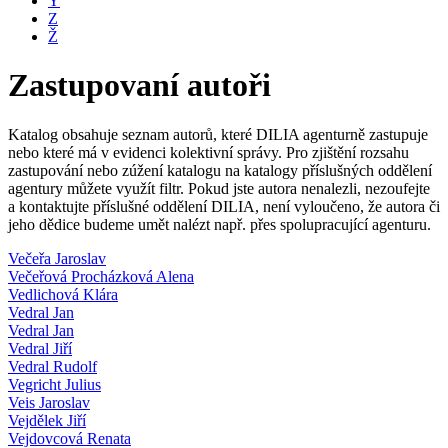
Y
Z
Ž
Zastupovaní autoři
Katalog obsahuje seznam autorů, které DILIA agenturně zastupuje
nebo které má v evidenci kolektivní správy. Pro zjištění rozsahu
zastupování nebo zúžení katalogu na katalogy příslušných oddělení
agentury můžete využít filtr. Pokud jste autora nenalezli, nezoufejte
a kontaktujte příslušné oddělení DILIA, není vyloučeno, že autora či
jeho dědice budeme umět nalézt např. přes spolupracující agenturu.
Večeřa Jaroslav
Večeřová Procházková Alena
Vedlichová Klára
Vedral Jan
Vedral Jan
Vedral Jiří
Vedral Rudolf
Vegricht Julius
Veis Jaroslav
Vejdělek Jiří
Vejdovcová Renata