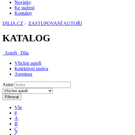
Novinky
Ke stažení
Kontakty
DILIA.CZ
-
ZASTUPOVANÍ AUTOŘI
KATALOG
Autoři
Díla
Všichni autoři
Kolektivní správa
Agentura
Autor
Filtrovat
Vše
#
A
B
C
Č