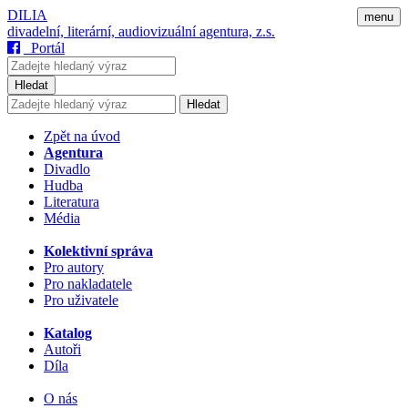
DILIA
menu
divadelní, literární, audiovizuální agentura, z.s.
Portál
Hledat
Hledat
Zpět na úvod
Agentura
Divadlo
Hudba
Literatura
Média
Kolektivní správa
Pro autory
Pro nakladatele
Pro uživatele
Katalog
Autoři
Díla
O nás