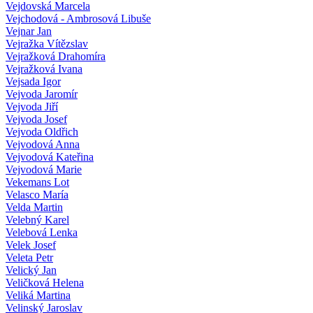
Vejdovská Marcela
Vejchodová - Ambrosová Libuše
Vejnar Jan
Vejražka Vítězslav
Vejražková Drahomíra
Vejražková Ivana
Vejsada Igor
Vejvoda Jaromír
Vejvoda Jiří
Vejvoda Josef
Vejvoda Oldřich
Vejvodová Anna
Vejvodová Kateřina
Vejvodová Marie
Vekemans Lot
Velasco María
Velda Martin
Velebný Karel
Velebová Lenka
Velek Josef
Veleta Petr
Velický Jan
Veličková Helena
Veliká Martina
Velinský Jaroslav