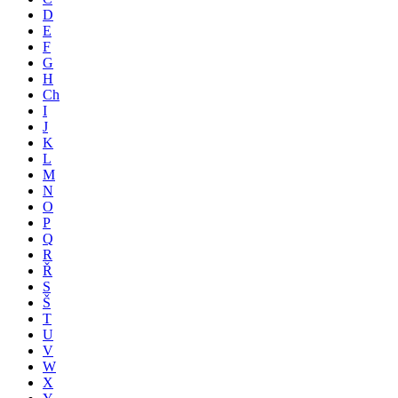
D
E
F
G
H
Ch
I
J
K
L
M
N
O
P
Q
R
Ř
S
Š
T
U
V
W
X