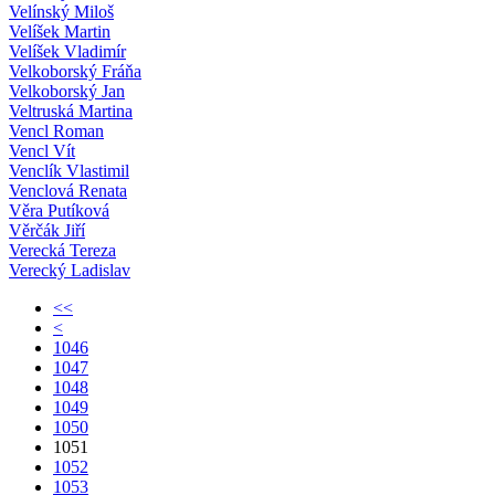
Velínský Miloš
Velíšek Martin
Velíšek Vladimír
Velkoborský Fráňa
Velkoborský Jan
Veltruská Martina
Vencl Roman
Vencl Vít
Venclík Vlastimil
Venclová Renata
Věra Putíková
Věrčák Jiří
Verecká Tereza
Verecký Ladislav
<<
<
1046
1047
1048
1049
1050
1051
1052
1053