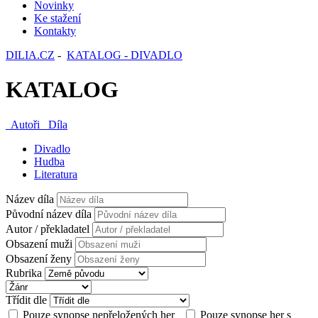
Novinky
Ke stažení
Kontakty
DILIA.CZ
-
KATALOG - DIVADLO
KATALOG
Autoři
Díla
Divadlo
Hudba
Literatura
Název díla
Původní název díla
Autor / překladatel
Obsazení muži
Obsazení ženy
Rubrika
Třídit dle
Pouze synopse nepřeložených her
Pouze synopse her s