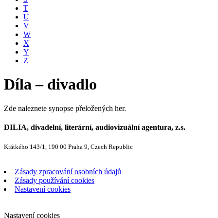
T
U
V
W
X
Y
Z
Díla – divadlo
Zde naleznete synopse přeložených her.
DILIA, divadelní, literární, audiovizuální agentura, z.s.
Krátkého 143/1, 190 00 Praha 9, Czech Republic
Zásady zpracování osobních údajů
Zásady používání cookies
Nastavení cookies
Nastavení cookies