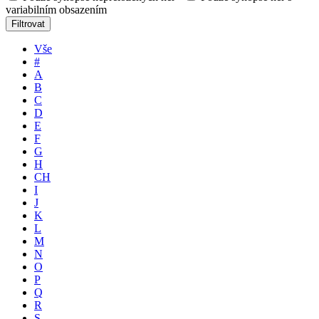
variabilním obsazením
Filtrovat
Vše
#
A
B
C
D
E
F
G
H
CH
I
J
K
L
M
N
O
P
Q
R
S