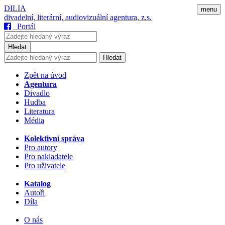
DILIA
menu
divadelní, literární, audiovizuální agentura, z.s.
Portál
Hledat
Hledat
Zpět na úvod
Agentura
Divadlo
Hudba
Literatura
Média
Kolektivní správa
Pro autory
Pro nakladatele
Pro uživatele
Katalog
Autoři
Díla
O nás