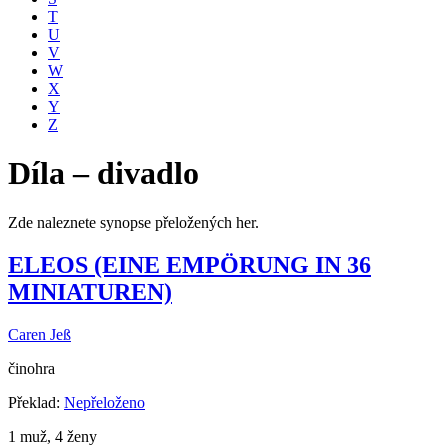
T
U
V
W
X
Y
Z
Díla – divadlo
Zde naleznete synopse přeložených her.
ELEOS (EINE EMPÖRUNG IN 36
MINIATUREN)
Caren Jeß
činohra
Překlad:
Nepřeloženo
1 muž, 4 ženy