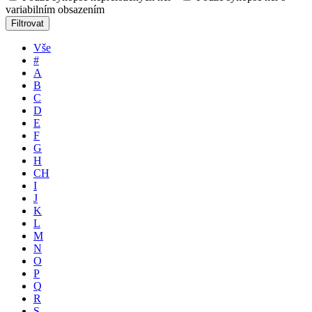
variabilním obsazením
Filtrovat
Vše
#
A
B
C
D
E
F
G
H
CH
I
J
K
L
M
N
O
P
Q
R
S