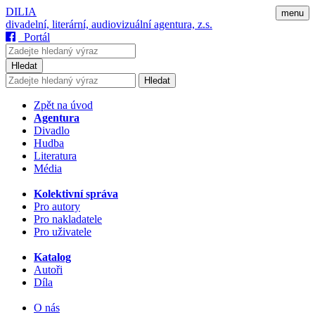
DILIA
menu
divadelní, literární, audiovizuální agentura, z.s.
Portál
Hledat
Hledat
Zpět na úvod
Agentura
Divadlo
Hudba
Literatura
Média
Kolektivní správa
Pro autory
Pro nakladatele
Pro uživatele
Katalog
Autoři
Díla
O nás