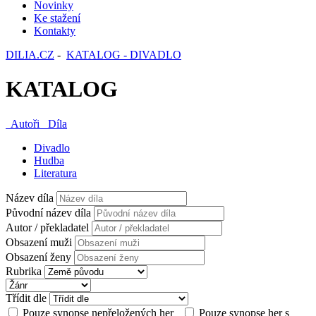
Novinky
Ke stažení
Kontakty
DILIA.CZ
-
KATALOG - DIVADLO
KATALOG
Autoři
Díla
Divadlo
Hudba
Literatura
Název díla
Původní název díla
Autor / překladatel
Obsazení muži
Obsazení ženy
Rubrika
Třídit dle
Pouze synopse nepřeložených her
Pouze synopse her s