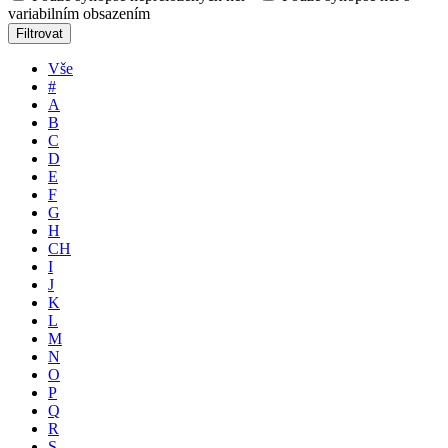
variabilním obsazením
Filtrovat
Vše
#
A
B
C
D
E
F
G
H
CH
I
J
K
L
M
N
O
P
Q
R
S