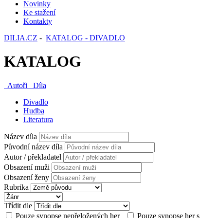
Novinky
Ke stažení
Kontakty
DILIA.CZ
-
KATALOG - DIVADLO
KATALOG
Autoři
Díla
Divadlo
Hudba
Literatura
Název díla
Původní název díla
Autor / překladatel
Obsazení muži
Obsazení ženy
Rubrika
Třídit dle
Pouze synopse nepřeložených her
Pouze synopse her s