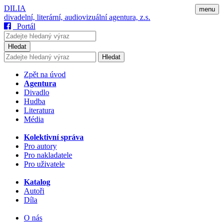
DILIA
menu
divadelní, literární, audiovizuální agentura, z.s.
Portál
Hledat
Hledat
Zpět na úvod
Agentura
Divadlo
Hudba
Literatura
Média
Kolektivní správa
Pro autory
Pro nakladatele
Pro uživatele
Katalog
Autoři
Díla
O nás