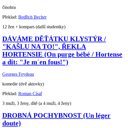
činohra
Překlad:
Bedřich Becher
12 žen + kompars (další studentky)
DÁVÁME DĚŤÁTKU KLYSTÝR /
"KAŠLU NA TO!", ŘEKLA
HORTENSIE (On purge bébé / Hortense
a dit: "Je m´en fous!")
Georges Feydeau
komedie (dvě aktovky)
Překlad:
Roman Císař
3 muži, 3 ženy, dítě (a 4 muži, 4 ženy)
DROBNÁ POCHYBNOST (Un léger
doute)