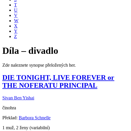
T
U
V
W
X
Y
Z
Díla – divadlo
Zde naleznete synopse přeložených her.
DIE TONIGHT, LIVE FOREVER or
THE NOFERATU PRINCIPAL
Sivan Ben Yishai
činohra
Překlad:
Barbora Schnelle
1 muž, 2 ženy (variabilní)