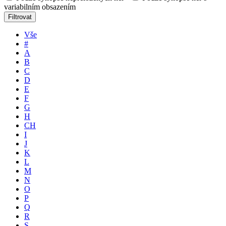
variabilním obsazením
Filtrovat
Vše
#
A
B
C
D
E
F
G
H
CH
I
J
K
L
M
N
O
P
Q
R
S