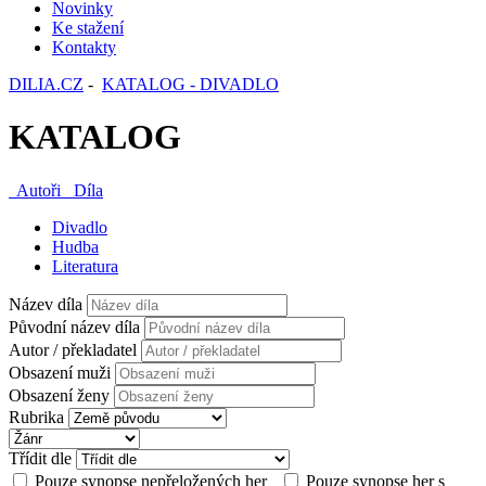
Novinky
Ke stažení
Kontakty
DILIA.CZ
-
KATALOG - DIVADLO
KATALOG
Autoři
Díla
Divadlo
Hudba
Literatura
Název díla
Původní název díla
Autor / překladatel
Obsazení muži
Obsazení ženy
Rubrika
Třídit dle
Pouze synopse nepřeložených her
Pouze synopse her s