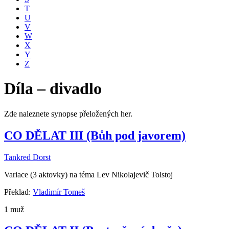
T
U
V
W
X
Y
Z
Díla – divadlo
Zde naleznete synopse přeložených her.
CO DĚLAT III (Bůh pod javorem)
Tankred Dorst
Variace (3 aktovky) na téma Lev Nikolajevič Tolstoj
Překlad:
Vladimír Tomeš
1 muž