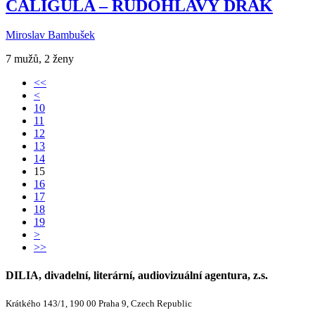
CALIGULA – RUDOHLAVÝ DRAK
Miroslav Bambušek
7 mužů, 2 ženy
<<
<
10
11
12
13
14
15
16
17
18
19
>
>>
DILIA, divadelní, literární, audiovizuální agentura, z.s.
Krátkého 143/1, 190 00 Praha 9, Czech Republic