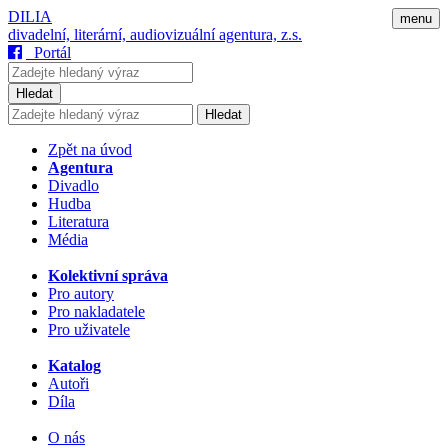
DILIA
menu
divadelní, literární, audiovizuální agentura, z.s.
Portál
Hledat
Hledat
Zpět na úvod
Agentura
Divadlo
Hudba
Literatura
Média
Kolektivní správa
Pro autory
Pro nakladatele
Pro uživatele
Katalog
Autoři
Díla
O nás