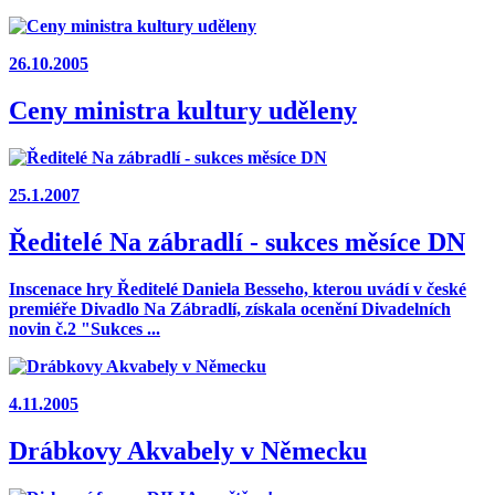
26.10.2005
Ceny ministra kultury uděleny
25.1.2007
Ředitelé Na zábradlí - sukces měsíce DN
Inscenace hry Ředitelé Daniela Besseho, kterou uvádí v české
premiéře Divadlo Na Zábradlí, získala ocenění Divadelních
novin č.2 "Sukces ...
4.11.2005
Drábkovy Akvabely v Německu