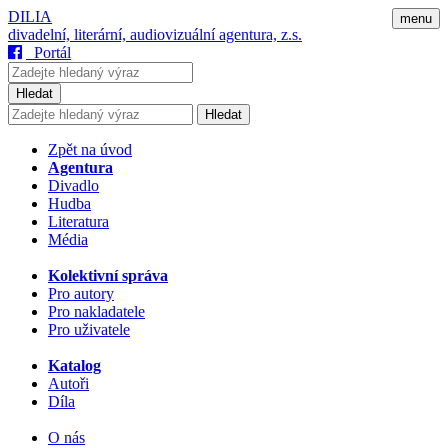
DILIA
menu
divadelní, literární, audiovizuální agentura, z.s.
Portál
Hledat
Hledat
Zpět na úvod
Agentura
Divadlo
Hudba
Literatura
Média
Kolektivní správa
Pro autory
Pro nakladatele
Pro uživatele
Katalog
Autoři
Díla
O nás