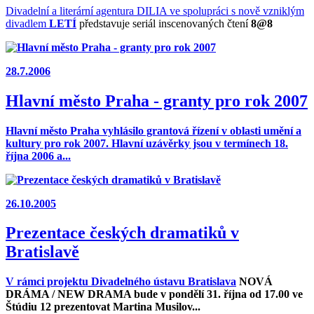
Divadelní a literární agentura DILIA ve spolupráci s nově vzniklým
divadlem
LETÍ
představuje seriál inscenovaných čtení
8@8
28.7.2006
Hlavní město Praha - granty pro rok 2007
Hlavní město Praha vyhlásilo grantová řízení v oblasti umění a
kultury pro rok 2007. Hlavní uzávěrky jsou v termínech
18.
října 2006 a...
26.10.2005
Prezentace českých dramatiků v
Bratislavě
V rámci projektu
Divadelného ústavu Bratislava
NOVÁ
DRÁMA / NEW DRAMA bude v pondělí
31. října
od 17.00 ve
Štúdiu 12 prezentovat Martina Musilov...