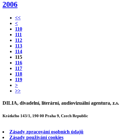
2006
<<
<
110
111
112
113
114
115
116
117
118
119
>
>>
DILIA, divadelní, literární, audiovizuální agentura, z.s.
Krátkého 143/1, 190 00 Praha 9, Czech Republic
Zásady zpracování osobních údajů
Zásady používání cookies