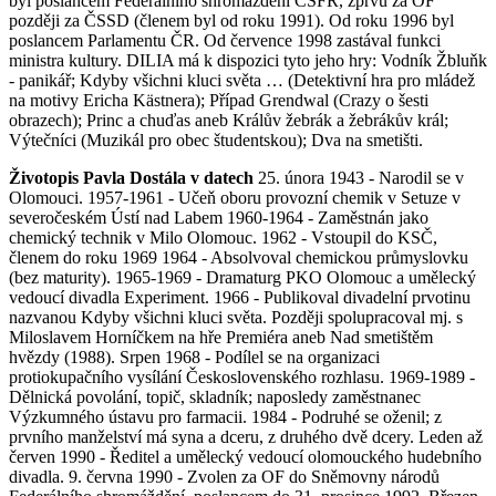
byl poslancem Federálního shromáždění ČSFR, zprvu za OF
později za ČSSD (členem byl od roku 1991). Od roku 1996 byl
poslancem Parlamentu ČR. Od července 1998 zastával funkci
ministra kultury. DILIA má k dispozici tyto jeho hry: Vodník Žbluňk
- panikář; Kdyby všichni kluci světa … (Detektivní hra pro mládež
na motivy Ericha Kästnera); Případ Grendwal (Crazy o šesti
obrazech); Princ a chuďas aneb Králův žebrák a žebrákův král;
Výtečníci (Muzikál pro obec študentskou); Dva na smetišti.
Životopis Pavla Dostála v datech
25. února 1943 - Narodil se v
Olomouci. 1957-1961 - Učeň oboru provozní chemik v Setuze v
severočeském Ústí nad Labem 1960-1964 - Zaměstnán jako
chemický technik v Milo Olomouc. 1962 - Vstoupil do KSČ,
členem do roku 1969 1964 - Absolvoval chemickou průmyslovku
(bez maturity). 1965-1969 - Dramaturg PKO Olomouc a umělecký
vedoucí divadla Experiment. 1966 - Publikoval divadelní prvotinu
nazvanou Kdyby všichni kluci světa. Později spolupracoval mj. s
Miloslavem Horníčkem na hře Premiéra aneb Nad smetištěm
hvězdy (1988). Srpen 1968 - Podílel se na organizaci
protiokupačního vysílání Československého rozhlasu. 1969-1989 -
Dělnická povolání, topič, skladník; naposledy zaměstnanec
Výzkumného ústavu pro farmacii. 1984 - Podruhé se oženil; z
prvního manželství má syna a dceru, z druhého dvě dcery. Leden až
červen 1990 - Ředitel a umělecký vedoucí olomouckého hudebního
divadla. 9. června 1990 - Zvolen za OF do Sněmovny národů