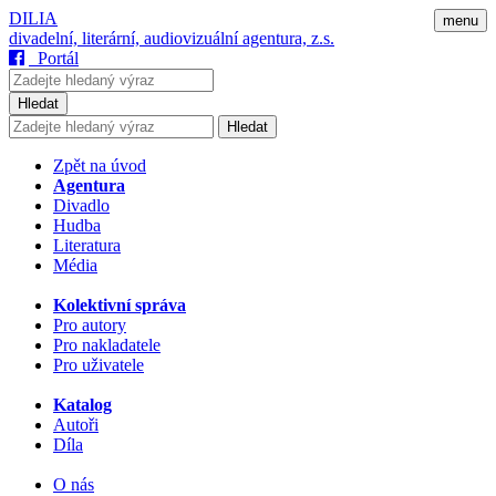
DILIA
menu
divadelní, literární, audiovizuální agentura, z.s.
Portál
Hledat
Hledat
Zpět na úvod
Agentura
Divadlo
Hudba
Literatura
Média
Kolektivní správa
Pro autory
Pro nakladatele
Pro uživatele
Katalog
Autoři
Díla
O nás