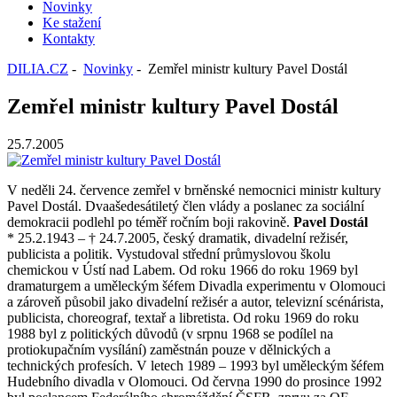
Novinky
Ke stažení
Kontakty
DILIA.CZ
-
Novinky
- Zemřel ministr kultury Pavel Dostál
Zemřel ministr kultury Pavel Dostál
25.7.2005
V neděli 24. července zemřel v brněnské nemocnici ministr kultury
Pavel Dostál. Dvaašedesátiletý člen vlády a poslanec za sociální
demokracii podlehl po téměř ročním boji rakovině.
Pavel Dostál
* 25.2.1943 – † 24.7.2005, český dramatik, divadelní režisér,
publicista a politik. Vystudoval střední průmyslovou školu
chemickou v Ústí nad Labem. Od roku 1966 do roku 1969 byl
dramaturgem a uměleckým šéfem Divadla experimentu v Olomouci
a zároveň působil jako divadelní režisér a autor, televizní scénárista,
publicista, choreograf, textař a libretista. Od roku 1969 do roku
1988 byl z politických důvodů (v srpnu 1968 se podílel na
protiokupačním vysílání) zaměstnán pouze v dělnických a
technických profesích. V letech 1989 – 1993 byl uměleckým šéfem
Hudebního divadla v Olomouci. Od června 1990 do prosince 1992