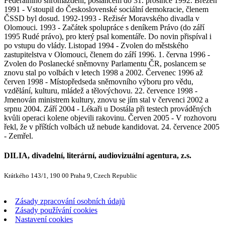
Federálního shromáždění, poslancem do 31. prosince 1992. Březen
1991 - Vstoupil do Československé sociální demokracie, členem
ČSSD byl dosud. 1992-1993 - Režisér Moravského divadla v
Olomouci. 1993 - Začátek spolupráce s deníkem Právo (do září
1995 Rudé právo), pro který psal komentáře. Do novin přispíval i
po vstupu do vlády. Listopad 1994 - Zvolen do městského
zastupitelstva v Olomouci, členem do září 1996. 1. června 1996 -
Zvolen do Poslanecké sněmovny Parlamentu ČR, poslancem se
znovu stal po volbách v letech 1998 a 2002. Červenec 1996 až
červen 1998 - Místopředseda sněmovního výboru pro vědu,
vzdělání, kulturu, mládež a tělovýchovu. 22. července 1998 -
Jmenován ministrem kultury, znovu se jím stal v červenci 2002 a
srpnu 2004. Září 2004 - Lékaři u Dostála při testech prováděných
kvůli operaci kolene objevili rakovinu. Červen 2005 - V rozhovoru
řekl, že v příštích volbách už nebude kandidovat. 24. července 2005
- Zemřel.
DILIA, divadelní, literární, audiovizuální agentura, z.s.
Krátkého 143/1, 190 00 Praha 9, Czech Republic
Zásady zpracování osobních údajů
Zásady používání cookies
Nastavení cookies