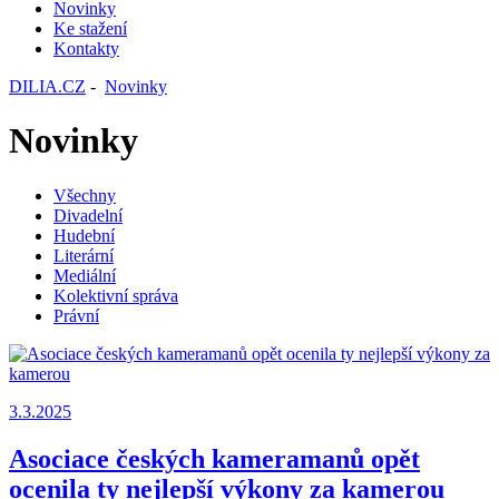
Novinky
Ke stažení
Kontakty
DILIA.CZ
-
Novinky
Novinky
Všechny
Divadelní
Hudební
Literární
Mediální
Kolektivní správa
Právní
3.3.2025
Asociace českých kameramanů opět
ocenila ty nejlepší výkony za kamerou