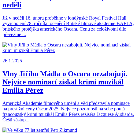
neděli
Již v neděli 16. února proběhne v londýnské Royal Festival Hall
vyvrcholení 78. ročníku ocenění Britské filmové akademie BAFTA,
britského protějška amerického Oscara. Cenu za celoživotní dílo
převezme ...
26.1.2025
Vlny Jiřího Mádla o Oscara nezabojují.
Nejvíce nominací získal krimi muzikál
Emilia Pérez
Americká Akademie filmového umění a věd představila nominace
na prestižní ceny Oscar 2025. Nejvíce pozornosti na sebe poutá
francouzský krimi muzikál Emilia Pérez režiséra Jacquese Audiarda.
Čeští zástup...