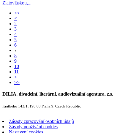
Zlatovláskou,...
<<
<
2
3
4
5
6
7
8
9
10
11
>
>>
DILIA, divadelní, literární, audiovizuální agentura, z.s.
Krátkého 143/1, 190 00 Praha 9, Czech Republic
Zásady zpracování osobních údajů
Zásady používání cookies
Nastavení cookies