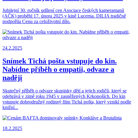
Jubilejní 30. ročník udílení cen Asociace českých kameramanů
(AČK) proběhl 17. února 2025 v kině Lucerna. DILIA tradičně
podpořila Cenu za celoživotní dílo.
24.2.2025
Snímek Tichá pošta vstupuje do kin.
Nabídne příběh o empatii, odvaze a
naději
Skutečný příběh o odvaze skupinky dětí a jejich rodičů, který se
odehrává v zimě roku 1945 v zasněžených Krkonoších. Do kin
vstupuje dobrodružný rodinný film Tichá pošta, který vznikl podle
knižní...
18.2.2025