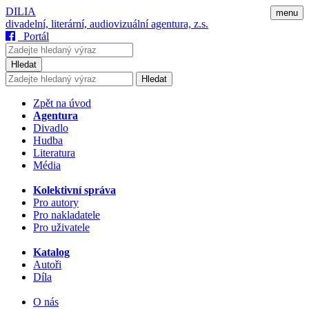
DILIA
menu
divadelní, literární, audiovizuální agentura, z.s.
Portál
Hledat
Hledat
Zpět na úvod
Agentura
Divadlo
Hudba
Literatura
Média
Kolektivní správa
Pro autory
Pro nakladatele
Pro uživatele
Katalog
Autoři
Díla
O nás