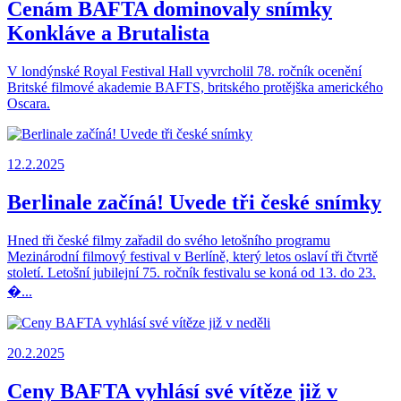
Cenám BAFTA dominovaly snímky
Konkláve a Brutalista
V londýnské Royal Festival Hall vyvrcholil 78. ročník ocenění
Britské filmové akademie BAFTS, britského protějška amerického
Oscara.
12.2.2025
Berlinale začíná! Uvede tři české snímky
Hned tři české filmy zařadil do svého letošního programu
Mezinárodní filmový festival v Berlíně, který letos oslaví tři čtvrtě
století. Letošní jubilejní 75. ročník festivalu se koná od 13. do 23.
�...
20.2.2025
Ceny BAFTA vyhlásí své vítěze již v