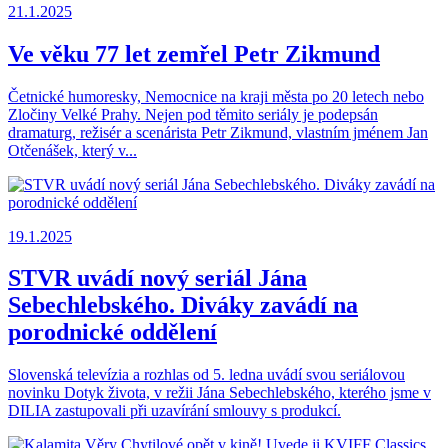
21.1.2025
Ve věku 77 let zemřel Petr Zikmund
Četnické humoresky, Nemocnice na kraji města po 20 letech nebo
Zločiny Velké Prahy. Nejen pod těmito seriály je podepsán
dramaturg, režisér a scenárista Petr Zikmund, vlastním jménem Jan
Otčenášek, který v...
19.1.2025
STVR uvádí nový seriál Jána
Sebechlebského. Diváky zavádí na
porodnické oddělení
Slovenská televízia a rozhlas od 5. ledna uvádí svou seriálovou
novinku Dotyk života, v režii Jána Sebechlebského, kterého jsme v
DILIA zastupovali při uzavírání smlouvy s produkcí.