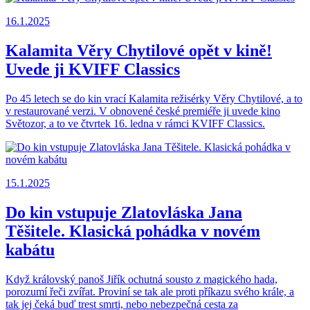
16.1.2025
Kalamita Věry Chytilové opět v kině!
Uvede ji KVIFF Classics
Po 45 letech se do kin vrací Kalamita režisérky Věry Chytilové, a to
v restaurované verzi. V obnovené české premiéře ji uvede kino
Světozor, a to ve čtvrtek 16. ledna v rámci KVIFF Classics.
15.1.2025
Do kin vstupuje Zlatovláska Jana
Těšitele. Klasická pohádka v novém
kabátu
Když královský panoš Jiřík ochutná sousto z magického hada,
porozumí řeči zvířat. Proviní se tak ale proti příkazu svého krále, a
tak jej čeká buď trest smrti, nebo nebezpečná cesta za