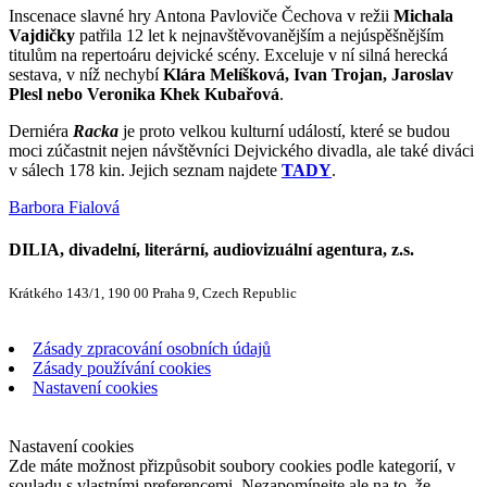
Inscenace slavné hry Antona Pavloviče Čechova v režii
Michala
Vajdičky
patřila 12 let k nejnavštěvovanějším a nejúspěšnějším
titulům na repertoáru dejvické scény. Exceluje v ní silná herecká
sestava, v níž nechybí
Klára Melíšková, Ivan Trojan, Jaroslav
Plesl nebo Veronika Khek Kubařová
.
Derniéra
Racka
je proto velkou kulturní událostí, které se budou
moci zúčastnit nejen návštěvníci Dejvického divadla, ale také diváci
v sálech 178 kin. Jejich seznam najdete
TADY
.
Barbora Fialová
DILIA, divadelní, literární, audiovizuální agentura, z.s.
Krátkého 143/1, 190 00 Praha 9, Czech Republic
Zásady zpracování osobních údajů
Zásady používání cookies
Nastavení cookies
Nastavení cookies
Zde máte možnost přizpůsobit soubory cookies podle kategorií, v
souladu s vlastními preferencemi. Nezapomínejte ale na to, že