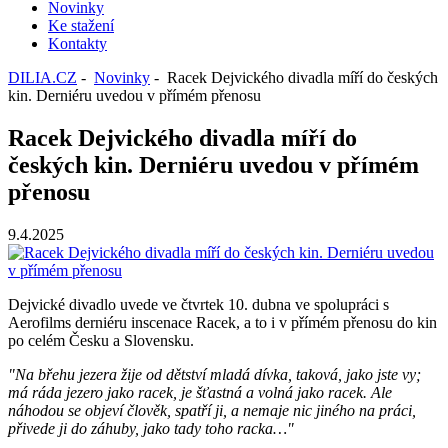
Novinky
Ke stažení
Kontakty
DILIA.CZ
-
Novinky
- Racek Dejvického divadla míří do českých
kin. Derniéru uvedou v přímém přenosu
Racek Dejvického divadla míří do
českých kin. Derniéru uvedou v přímém
přenosu
9.4.2025
Dejvické divadlo uvede ve čtvrtek 10. dubna ve spolupráci s
Aerofilms derniéru inscenace Racek, a to i v přímém přenosu do kin
po celém Česku a Slovensku.
"Na břehu jezera žije od dětství mladá dívka, taková, jako jste vy;
má ráda jezero jako racek, je šťastná a volná jako racek. Ale
náhodou se objeví člověk, spatří ji, a nemaje nic jiného na práci,
přivede ji do záhuby, jako tady toho racka…"