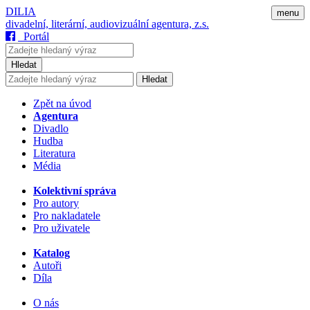
DILIA
menu
divadelní, literární, audiovizuální agentura, z.s.
Portál
Hledat
Hledat
Zpět na úvod
Agentura
Divadlo
Hudba
Literatura
Média
Kolektivní správa
Pro autory
Pro nakladatele
Pro uživatele
Katalog
Autoři
Díla
O nás