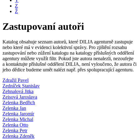
Y
Z
Ž
Zastupovaní autoři
Katalog obsahuje seznam autorů, které DILIA agenturně zastupuje
nebo které má v evidenci kolektivní správy. Pro zjištění rozsahu
zastupování nebo zúžení katalogu na katalogy příslušných oddělení
agentury můžete využít filtr. Pokud jste autora nenalezli, nezoufejte
a kontaktujte příslušné oddělení DILIA, není vyloučeno, že autora či
jeho dědice budeme umět nalézt např. přes spolupracující agenturu.
Zdražil Pavel
Zedníček Stanislav
Zehnalová Jitka
Zeisová Jaroslava
Zelenka Bedřich
Zelenka Jan
Zelenka Jaromír
Zelenka Michal
Zelenka Otto
Zelenka Petr
Zelenka Zdeněk