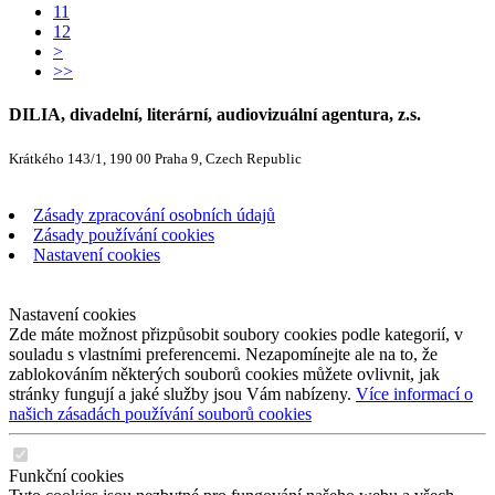
11
12
>
>>
DILIA, divadelní, literární, audiovizuální agentura, z.s.
Krátkého 143/1, 190 00 Praha 9, Czech Republic
Zásady zpracování osobních údajů
Zásady používání cookies
Nastavení cookies
Nastavení cookies
Zde máte možnost přizpůsobit soubory cookies podle kategorií, v
souladu s vlastními preferencemi. Nezapomínejte ale na to, že
zablokováním některých souborů cookies můžete ovlivnit, jak
stránky fungují a jaké služby jsou Vám nabízeny.
Více informací o
našich zásadách používání souborů cookies
Funkční cookies