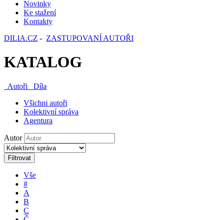
Novinky
Ke stažení
Kontakty
DILIA.CZ
-
ZASTUPOVANÍ AUTOŘI
KATALOG
Autoři
Díla
Všichni autoři
Kolektivní správa
Agentura
Autor
Filtrovat
Vše
#
A
B
C
Č