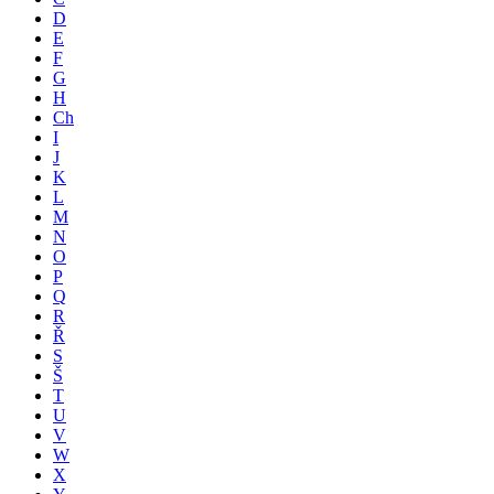
D
E
F
G
H
Ch
I
J
K
L
M
N
O
P
Q
R
Ř
S
Š
T
U
V
W
X