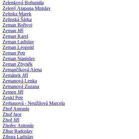
Zelenková Bohumila
Zelený Atapana Mnislav
Zelinka Marek
Zelinská Šárka
Zeman Bořivoj
Zeman Jiří
Zeman Karel
Zeman Ladislav
Zeman Leopold
Zeman Petr
Zeman Stanislav
Zeman Zbyněk
Zemančíková Alena
Zemánek Jiří
Zemanová Lenka
Zemanová Zuzana
Zemen Jiří
Zenkl Petr
Zerhauová - Neužilová Marcela
Zhoř Antonín
Zhoř Igor
Zhoř Jiří
Zhořec Antonín
Zíbar Radoslav
Zibura Ladislav