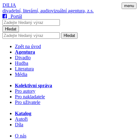
DILIA
menu
divadelní, literární, audiovizuální agentura, z.s.
Portál
Hledat
Hledat
Zpět na úvod
Agentura
Divadlo
Hudba
Literatura
Média
Kolektivní správa
Pro autory
Pro nakladatele
Pro uživatele
Katalog
Autoři
Díla
O nás