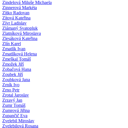
Zindelová Miluše Michaela
Zinnerová Markéta
Zítko Radovan
Zítová Kateřina
Zívr Ladislav
Zlámaný Svatopluk
Zlatníková Miroslava
Zlesáková Kateřina
Zlín Karel
Zmatlík Ivan
Zmatlíková Helena
Zmeškal Tomáš
Zmožek Jiří
Zobačová Hana
Zoubek Jiří
Zoubková Jana
Zrník Ivo
Zrno Petr
Zrotal Jaroslav
Zrzavý Jan
Zumr Tomáš
Zumrová Jiřina
Zupančič Eva
Zvelebil Miroslav
Zvelebilová Rosana