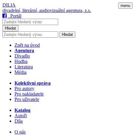
DILIA
menu
divadelní, literární, audiovizuální agentura, z.s.
Portál
Hledat
Hledat
Zpět na úvod
Agentura
Divadlo
Hudba
Literatura
Média
Kolektivní správa
Pro autory
Pro nakladatele
Pro uživatele
Katalog
Autoři
Díla
O nás