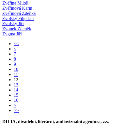
Zvěřina Miloš
Zvěřinová Karin
Zvěřinová Zdeňka
Zvolský Filip Jan
Zvolský Jiří
Zvonek Zdeněk
Zygma Jiří
<<
<
7
8
9
10
11
12
13
14
15
16
>
>>
DILIA, divadelní, literární, audiovizuální agentura, z.s.