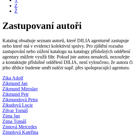
Y
Z
Ž
Zastupovaní autoři
Katalog obsahuje seznam autorů, které DILIA agenturně zastupuje
nebo které má v evidenci kolektivní správy. Pro zjištění rozsahu
zastupování nebo zúžení katalogu na katalogy příslušných oddělení
agentury můžete využít filtr. Pokud jste autora nenalezli, nezoufejte
a kontaktujte příslušné oddělení DILIA, není vyloučeno, že autora či
jeho dědice budeme umět nalézt např. přes spolupracující agenturu.
Zika Adolf
Zikmund Jan
Zikmund Miroslav
Zikmund Petr
Zikmundová Petra
Zikudová Lucie
Zilvar Tomáš
Zima Jan
Zima Tomáš
Zimová Mercedes
Zimplová Kateřina