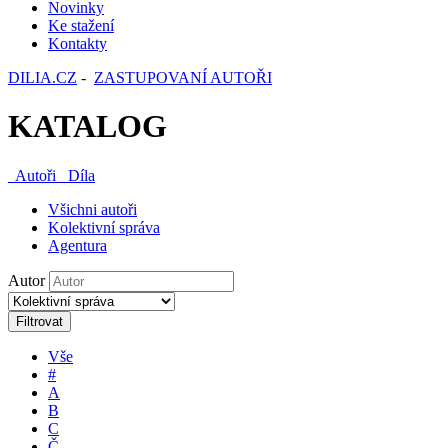
Novinky
Ke stažení
Kontakty
DILIA.CZ
-
ZASTUPOVANÍ AUTOŘI
KATALOG
Autoři
Díla
Všichni autoři
Kolektivní správa
Agentura
Autor
Filtrovat
Vše
#
A
B
C
Č