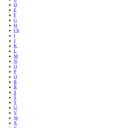
D
E
F
G
H
Ch
I
J
K
L
M
N
O
P
Q
R
Ř
S
Š
T
U
V
W
X