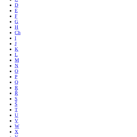
D
E
F
G
H
Ch
I
J
K
L
M
N
O
P
Q
R
Ř
S
Š
T
U
V
W
X