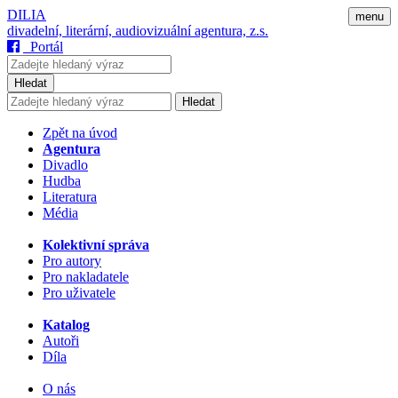
DILIA
menu
divadelní, literární, audiovizuální agentura, z.s.
Portál
Hledat
Hledat
Zpět na úvod
Agentura
Divadlo
Hudba
Literatura
Média
Kolektivní správa
Pro autory
Pro nakladatele
Pro uživatele
Katalog
Autoři
Díla
O nás