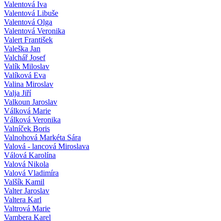
Valentová Iva
Valentová Libuše
Valentová Olga
Valentová Veronika
Valert František
Valeška Jan
Valchář Josef
Valík Miloslav
Valíková Eva
Valina Miroslav
Valja Jiří
Valkoun Jaroslav
Válková Marie
Válková Veronika
Valníček Boris
Valnohová Markéta Sára
Valová - lancová Miroslava
Válová Karolína
Valová Nikola
Valová Vladimíra
Valšík Kamil
Valter Jaroslav
Valtera Karl
Valtrová Marie
Vambera Karel