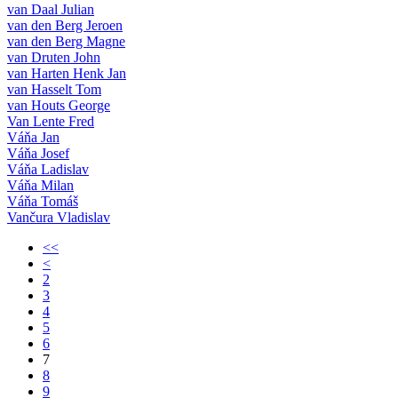
van Daal Julian
van den Berg Jeroen
van den Berg Magne
van Druten John
van Harten Henk Jan
van Hasselt Tom
van Houts George
Van Lente Fred
Váňa Jan
Váňa Josef
Váňa Ladislav
Váňa Milan
Váňa Tomáš
Vančura Vladislav
<<
<
2
3
4
5
6
7
8
9