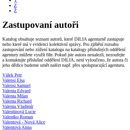
Y
Z
Ž
Zastupovaní autoři
Katalog obsahuje seznam autorů, které DILIA agenturně zastupuje
nebo které má v evidenci kolektivní správy. Pro zjištění rozsahu
zastupování nebo zúžení katalogu na katalogy příslušných oddělení
agentury můžete využít filtr. Pokud jste autora nenalezli, nezoufejte
a kontaktujte příslušné oddělení DILIA, není vyloučeno, že autora či
jeho dědice budeme umět nalézt např. přes spolupracující agenturu.
Válek Petr
Valensi Elsa
Valensi Samuel
Valenta Edvard
Valenta Milan
Valenta Richard
Valenta Vladimír
Valentinová Lucie
Valentko Roman
Valentová - Nová Alice
Valentová Anna