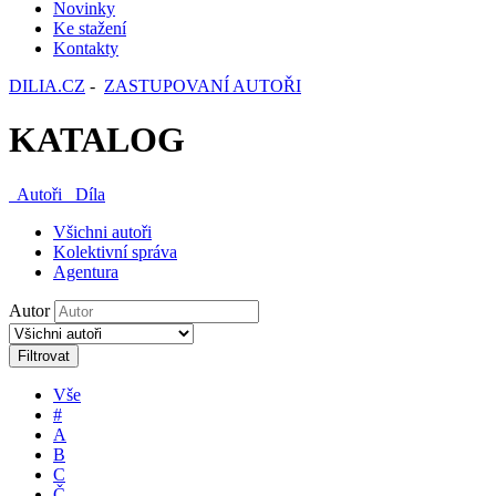
Novinky
Ke stažení
Kontakty
DILIA.CZ
-
ZASTUPOVANÍ AUTOŘI
KATALOG
Autoři
Díla
Všichni autoři
Kolektivní správa
Agentura
Autor
Filtrovat
Vše
#
A
B
C
Č