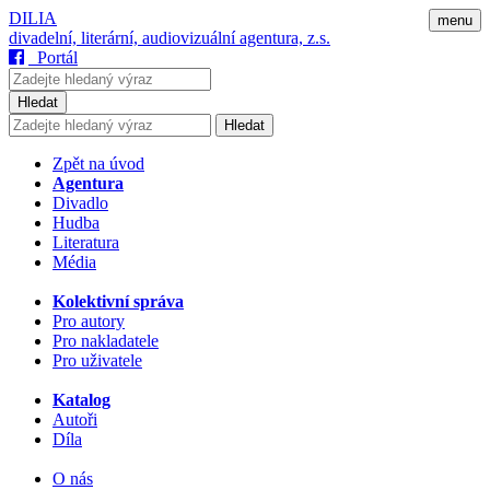
DILIA
menu
divadelní, literární, audiovizuální agentura, z.s.
Portál
Hledat
Hledat
Zpět na úvod
Agentura
Divadlo
Hudba
Literatura
Média
Kolektivní správa
Pro autory
Pro nakladatele
Pro uživatele
Katalog
Autoři
Díla
O nás