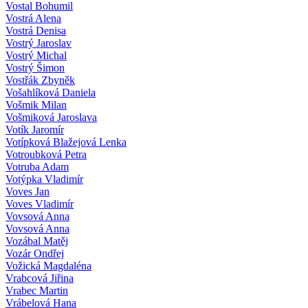
Vostal Bohumil
Vostrá Alena
Vostrá Denisa
Vostrý Jaroslav
Vostrý Michal
Vostrý Šimon
Vostřák Zbyněk
Vošahlíková Daniela
Vošmik Milan
Vošmiková Jaroslava
Votík Jaromír
Votípková Blažejová Lenka
Votroubková Petra
Votruba Adam
Votýpka Vladimír
Voves Jan
Voves Vladimír
Vovsová Anna
Vovsová Anna
Vozábal Matěj
Vozár Ondřej
Vožická Magdaléna
Vrabcová Jiřina
Vrabec Martin
Vrábelová Hana