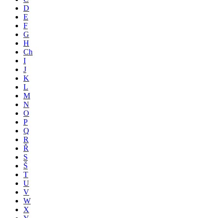
D
E
F
G
H
Ch
I
J
K
L
M
N
O
P
Q
R
Ř
S
Š
T
U
V
W
X