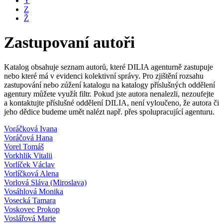
Y
Z
Ž
Zastupovaní autoři
Katalog obsahuje seznam autorů, které DILIA agenturně zastupuje
nebo které má v evidenci kolektivní správy. Pro zjištění rozsahu
zastupování nebo zúžení katalogu na katalogy příslušných oddělení
agentury můžete využít filtr. Pokud jste autora nenalezli, nezoufejte
a kontaktujte příslušné oddělení DILIA, není vyloučeno, že autora či
jeho dědice budeme umět nalézt např. přes spolupracující agenturu.
Voráčková Ivana
Voráčová Hana
Vorel Tomáš
Vorkhlik Vitalii
Vorlíček Václav
Vorlíčková Alena
Vorlová Sláva (Miroslava)
Vosáhlová Monika
Vosecká Tamara
Voskovec Prokop
Voslářová Marie