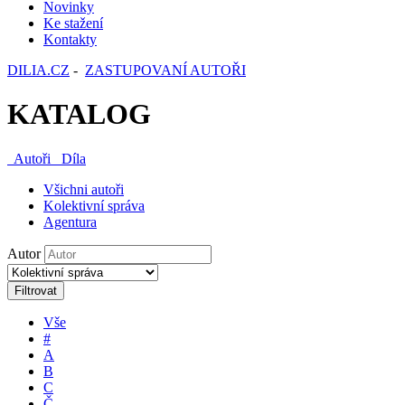
Novinky
Ke stažení
Kontakty
DILIA.CZ
-
ZASTUPOVANÍ AUTOŘI
KATALOG
Autoři
Díla
Všichni autoři
Kolektivní správa
Agentura
Autor
Filtrovat
Vše
#
A
B
C
Č