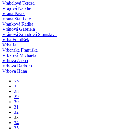
Vrabelová Tereza
Vrajová Natalie
Vrána Pavel
Vrána Stanislav
Vranková Radka
Vránová Gabriela
Vránová Zmudová Stanislava
Vrba František
Vrba Jan
Vrbenská Františka
Vrbková Michaela
Vrbová Alena
Vrbová Barbora
Vrbová Hana
<<
<
28
29
30
31
32
33
34
35