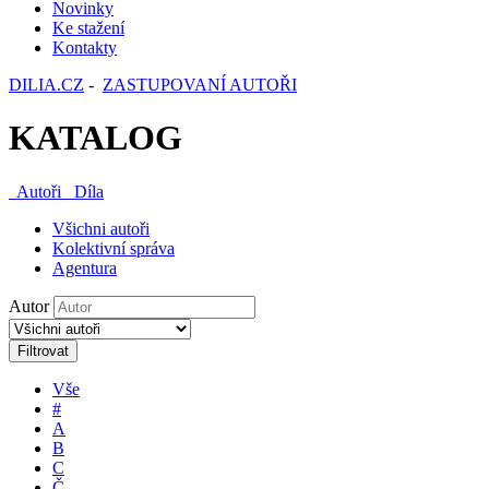
Novinky
Ke stažení
Kontakty
DILIA.CZ
-
ZASTUPOVANÍ AUTOŘI
KATALOG
Autoři
Díla
Všichni autoři
Kolektivní správa
Agentura
Autor
Filtrovat
Vše
#
A
B
C
Č