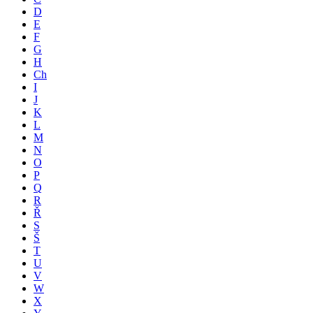
D
E
F
G
H
Ch
I
J
K
L
M
N
O
P
Q
R
Ř
S
Š
T
U
V
W
X