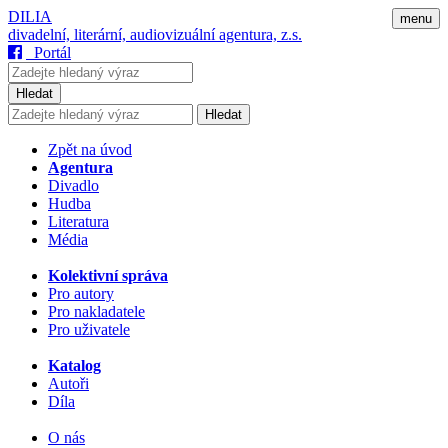
DILIA
menu
divadelní, literární, audiovizuální agentura, z.s.
Portál
Hledat
Hledat
Zpět na úvod
Agentura
Divadlo
Hudba
Literatura
Média
Kolektivní správa
Pro autory
Pro nakladatele
Pro uživatele
Katalog
Autoři
Díla
O nás