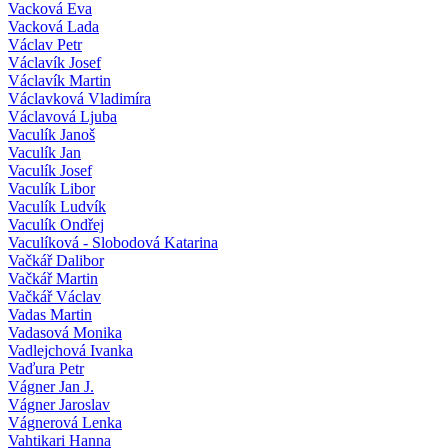
Vacková Eva
Vacková Lada
Václav Petr
Václavík Josef
Václavík Martin
Václavková Vladimíra
Václavová Ljuba
Vaculík Janoš
Vaculík Jan
Vaculík Josef
Vaculík Libor
Vaculík Ludvík
Vaculík Ondřej
Vaculíková - Slobodová Katarina
Vačkář Dalibor
Vačkář Martin
Vačkář Václav
Vadas Martin
Vadasová Monika
Vadlejchová Ivanka
Vaďura Petr
Vágner Jan J.
Vágner Jaroslav
Vágnerová Lenka
Vahtikari Hanna