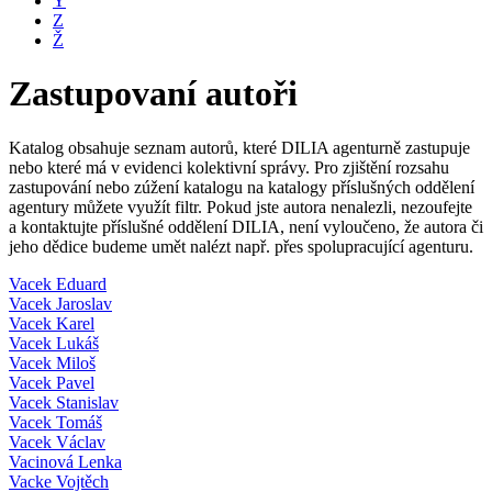
Y
Z
Ž
Zastupovaní autoři
Katalog obsahuje seznam autorů, které DILIA agenturně zastupuje
nebo které má v evidenci kolektivní správy. Pro zjištění rozsahu
zastupování nebo zúžení katalogu na katalogy příslušných oddělení
agentury můžete využít filtr. Pokud jste autora nenalezli, nezoufejte
a kontaktujte příslušné oddělení DILIA, není vyloučeno, že autora či
jeho dědice budeme umět nalézt např. přes spolupracující agenturu.
Vacek Eduard
Vacek Jaroslav
Vacek Karel
Vacek Lukáš
Vacek Miloš
Vacek Pavel
Vacek Stanislav
Vacek Tomáš
Vacek Václav
Vacinová Lenka
Vacke Vojtěch