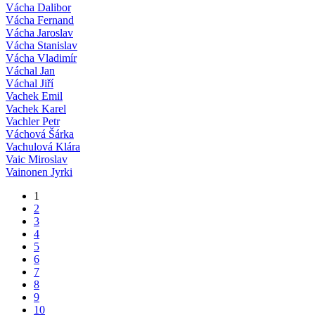
Vácha Dalibor
Vácha Fernand
Vácha Jaroslav
Vácha Stanislav
Vácha Vladimír
Váchal Jan
Váchal Jiří
Vachek Emil
Vachek Karel
Vachler Petr
Váchová Šárka
Vachulová Klára
Vaic Miroslav
Vainonen Jyrki
1
2
3
4
5
6
7
8
9
10