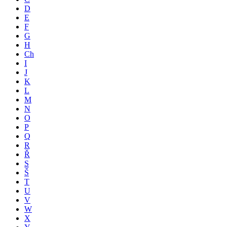
D
E
F
G
H
Ch
I
J
K
L
M
N
O
P
Q
R
Ř
S
Š
T
U
V
W
X