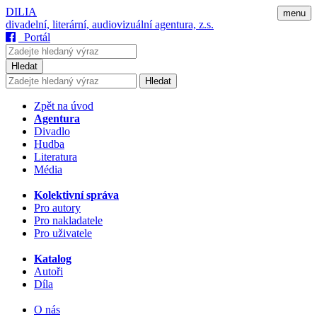
DILIA
menu
divadelní, literární, audiovizuální agentura, z.s.
Portál
Hledat
Hledat
Zpět na úvod
Agentura
Divadlo
Hudba
Literatura
Média
Kolektivní správa
Pro autory
Pro nakladatele
Pro uživatele
Katalog
Autoři
Díla
O nás