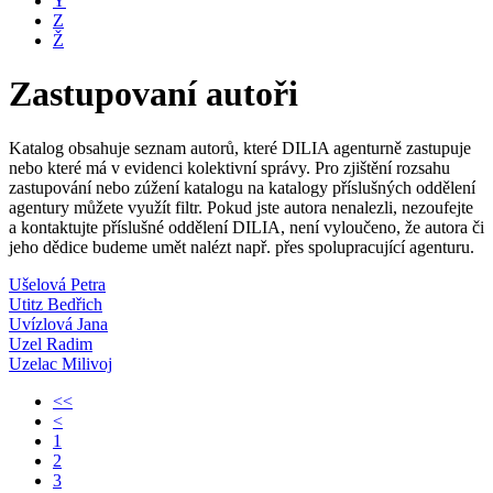
Y
Z
Ž
Zastupovaní autoři
Katalog obsahuje seznam autorů, které DILIA agenturně zastupuje
nebo které má v evidenci kolektivní správy. Pro zjištění rozsahu
zastupování nebo zúžení katalogu na katalogy příslušných oddělení
agentury můžete využít filtr. Pokud jste autora nenalezli, nezoufejte
a kontaktujte příslušné oddělení DILIA, není vyloučeno, že autora či
jeho dědice budeme umět nalézt např. přes spolupracující agenturu.
Ušelová Petra
Utitz Bedřich
Uvízlová Jana
Uzel Radim
Uzelac Milivoj
<<
<
1
2
3