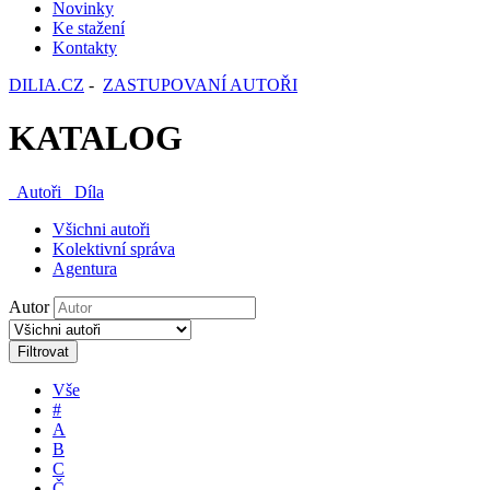
Novinky
Ke stažení
Kontakty
DILIA.CZ
-
ZASTUPOVANÍ AUTOŘI
KATALOG
Autoři
Díla
Všichni autoři
Kolektivní správa
Agentura
Autor
Filtrovat
Vše
#
A
B
C
Č