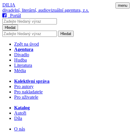
DILIA
menu
divadelní, literární, audiovizuální agentura, z.s.
Portál
Hledat
Hledat
Zpět na úvod
Agentura
Divadlo
Hudba
Literatura
Média
Kolektivní správa
Pro autory
Pro nakladatele
Pro uživatele
Katalog
Autoři
Díla
O nás