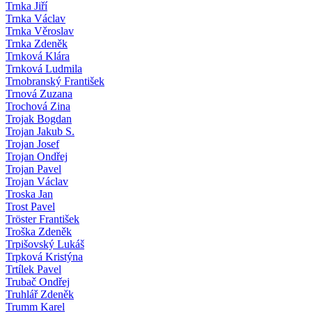
Trnka Jiří
Trnka Václav
Trnka Věroslav
Trnka Zdeněk
Trnková Klára
Trnková Ludmila
Trnobranský František
Trnová Zuzana
Trochová Zina
Trojak Bogdan
Trojan Jakub S.
Trojan Josef
Trojan Ondřej
Trojan Pavel
Trojan Václav
Troska Jan
Trost Pavel
Tröster František
Troška Zdeněk
Trpišovský Lukáš
Trpková Kristýna
Trtílek Pavel
Trubač Ondřej
Truhlář Zdeněk
Trumm Karel