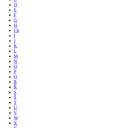
D
E
F
G
H
Ch
I
J
K
L
M
N
O
P
Q
R
Ř
S
Š
T
U
V
W
X