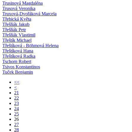
Trusinová Magdaléna
Trusová Veronika
Truxová-Dvořáková Marcela
Třebická Květa
Třešňák Jakub
Třešňák Petr
Třešňák Vlastimil
Třeštík Michael
Třeštíková - Böhmová Helena
Třeštíková Hana
Třeštíková Radka
Tschorn Robert
Tsivos Konstantinos
Tuček Benjamin
<<
<
21
22
23
24
25
26
27
28