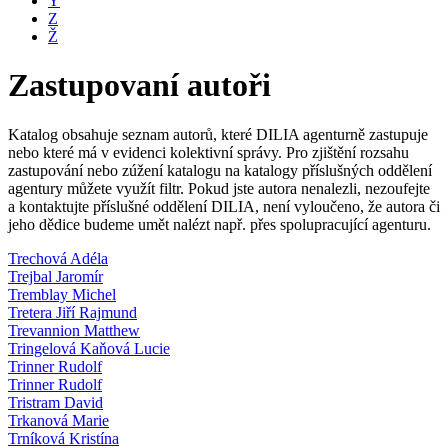
Y
Z
Ž
Zastupovaní autoři
Katalog obsahuje seznam autorů, které DILIA agenturně zastupuje
nebo které má v evidenci kolektivní správy. Pro zjištění rozsahu
zastupování nebo zúžení katalogu na katalogy příslušných oddělení
agentury můžete využít filtr. Pokud jste autora nenalezli, nezoufejte
a kontaktujte příslušné oddělení DILIA, není vyloučeno, že autora či
jeho dědice budeme umět nalézt např. přes spolupracující agenturu.
Trechová Adéla
Trejbal Jaromír
Tremblay Michel
Tretera Jiří Rajmund
Trevannion Matthew
Tringelová Kaňová Lucie
Trinner Rudolf
Trinner Rudolf
Tristram David
Trkanová Marie
Trníková Kristína