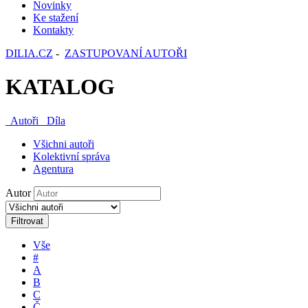
Novinky
Ke stažení
Kontakty
DILIA.CZ
-
ZASTUPOVANÍ AUTOŘI
KATALOG
Autoři
Díla
Všichni autoři
Kolektivní správa
Agentura
Autor
Filtrovat
Vše
#
A
B
C
Č