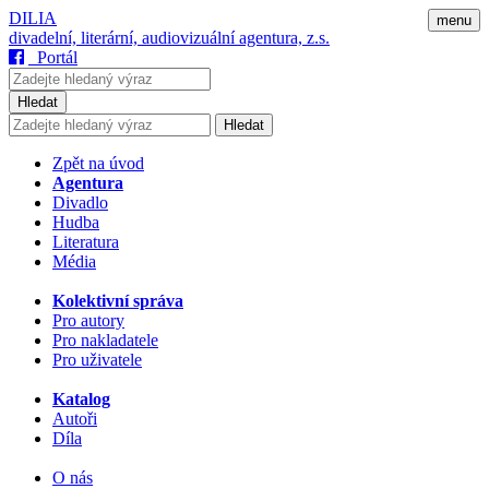
DILIA
menu
divadelní, literární, audiovizuální agentura, z.s.
Portál
Hledat
Hledat
Zpět na úvod
Agentura
Divadlo
Hudba
Literatura
Média
Kolektivní správa
Pro autory
Pro nakladatele
Pro uživatele
Katalog
Autoři
Díla
O nás