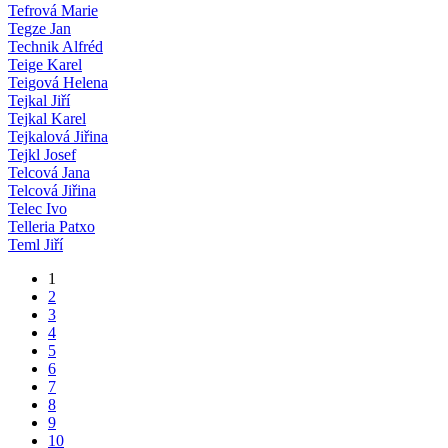
Tefrová Marie
Tegze Jan
Technik Alfréd
Teige Karel
Teigová Helena
Tejkal Jiří
Tejkal Karel
Tejkalová Jiřina
Tejkl Josef
Telcová Jana
Telcová Jiřina
Telec Ivo
Telleria Patxo
Teml Jiří
1
2
3
4
5
6
7
8
9
10