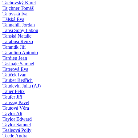
Tachovský Karel
Tajchner Tomáš
Tajovská Iva
Tálská Eva
Tannahill Jordan
Tansi Sony Labou
Tanská Natalie
Tarabusi Renzo
Tarantík Jiří
Tarantino Antonio
Tardieu Jean
Tasinaje Samuel
Taterová Eva
Tatíček Ivan
Tauber Bedřich
Taudevin Julia (AJ)
Tauer Felix
Taufer Jiří
Taussig Pavel
Tautová Věra
Taylor Ali
Taylor Edward
Taylor Samuel
Tealeová Polly
Teede Andra