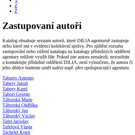
Y
Z
Ž
Zastupovaní autoři
Katalog obsahuje seznam autorů, které DILIA agenturně zastupuje
nebo které má v evidenci kolektivní správy. Pro zjištění rozsahu
zastupování nebo zúžení katalogu na katalogy příslušných oddělení
agentury můžete využít filtr. Pokud jste autora nenalezli, nezoufejte
a kontaktujte příslušné oddělení DILIA, není vyloučeno, že autora či
jeho dědice budeme umět nalézt např. přes spolupracující agenturu.
Tabares Antonio
Tabery Jakub
Tabery Karel
Tabori George
Táborská Marie
Táborská Oldřiška
Táborský Jan
Táborský Václav
Tafel Jaroslav
Tafelová Vlasta
Tachelet Koen