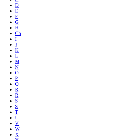
D
E
F
G
H
Ch
I
J
K
L
M
N
O
P
Q
R
Ř
S
Š
T
U
V
W
X