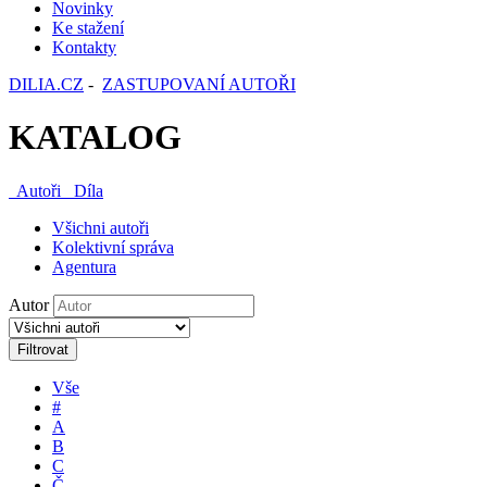
Novinky
Ke stažení
Kontakty
DILIA.CZ
-
ZASTUPOVANÍ AUTOŘI
KATALOG
Autoři
Díla
Všichni autoři
Kolektivní správa
Agentura
Autor
Filtrovat
Vše
#
A
B
C
Č