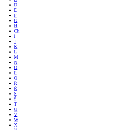
D
E
F
G
H
Ch
I
J
K
L
M
N
O
P
Q
R
Ř
S
Š
T
U
V
W
X