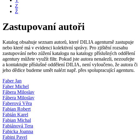
Y
Z
Ž
Zastupovaní autoři
Katalog obsahuje seznam autorů, které DILIA agenturně zastupuje
nebo které má v evidenci kolektivní správy. Pro zjištění rozsahu
zastupování nebo zúžení katalogu na katalogy příslušných oddělení
agentury můžete využít filtr. Pokud jste autora nenalezli, nezoufejte
a kontaktujte příslušné oddělení DILIA, není vyloučeno, že autora či
jeho dědice budeme umět nalézt např. přes spolupracující agenturu.
Faber Jan
Faber Michel
Fábera Miloslav
Fábera Miloslav
Faberová Věra
Fabian Robert
Fabián Karel
Fabian Michal
Fabiánová Tera
Fabicka Joanna
Fabini Pavel