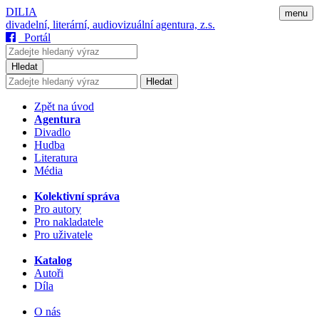
DILIA
menu
divadelní, literární, audiovizuální agentura, z.s.
Portál
Hledat
Hledat
Zpět na úvod
Agentura
Divadlo
Hudba
Literatura
Média
Kolektivní správa
Pro autory
Pro nakladatele
Pro uživatele
Katalog
Autoři
Díla
O nás