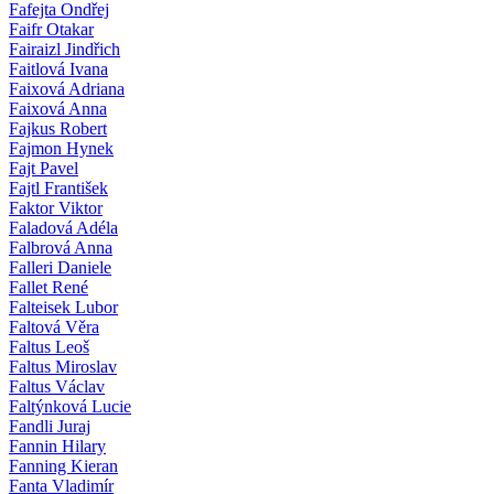
Fafejta Ondřej
Faifr Otakar
Fairaizl Jindřich
Faitlová Ivana
Faixová Adriana
Faixová Anna
Fajkus Robert
Fajmon Hynek
Fajt Pavel
Fajtl František
Faktor Viktor
Faladová Adéla
Falbrová Anna
Falleri Daniele
Fallet René
Falteisek Lubor
Faltová Věra
Faltus Leoš
Faltus Miroslav
Faltus Václav
Faltýnková Lucie
Fandli Juraj
Fannin Hilary
Fanning Kieran
Fanta Vladimír