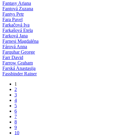
Fantasy Ariana
Fantová Zuzana
Fantys Petr
Fara Pavel
Farkačová Iva
Farkašová Etela
Farková Jana
Farnesi Magdaléna
Fárová Anna
Farquhar George
Farr David
Farrow Graham
Farská Anastasija
Fassbinder Rainer
1
2
3
4
5
6
7
8
9
10