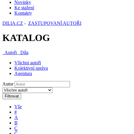
Novinky
Ke stažení
Kontakty
DILIA.CZ
-
ZASTUPOVANÍ AUTOŘI
KATALOG
Autoři
Díla
Všichni autoři
Kolektivní správa
Agentura
Autor
Filtrovat
Vše
#
A
B
C
Č