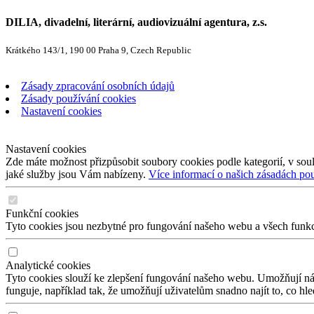
DILIA, divadelní, literární, audiovizuální agentura, z.s.
Krátkého 143/1, 190 00 Praha 9, Czech Republic
Zásady zpracování osobních údajů
Zásady používání cookies
Nastavení cookies
Nastavení cookies
Zde máte možnost přizpůsobit soubory cookies podle kategorií, v soul
jaké služby jsou Vám nabízeny.
Více informací o našich zásadách po
Funkční cookies
Tyto cookies jsou nezbytné pro fungování našeho webu a všech funkcí,
Analytické cookies
Tyto cookies slouží ke zlepšení fungování našeho webu. Umožňují nám
funguje, například tak, že umožňují uživatelům snadno najít to, co hl