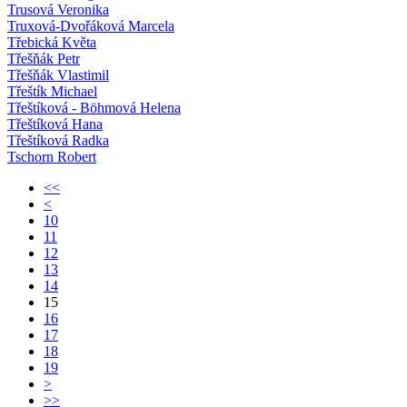
Trusová Veronika
Truxová-Dvořáková Marcela
Třebická Květa
Třešňák Petr
Třešňák Vlastimil
Třeštík Michael
Třeštíková - Böhmová Helena
Třeštíková Hana
Třeštíková Radka
Tschorn Robert
<<
<
10
11
12
13
14
15
16
17
18
19
>
>>