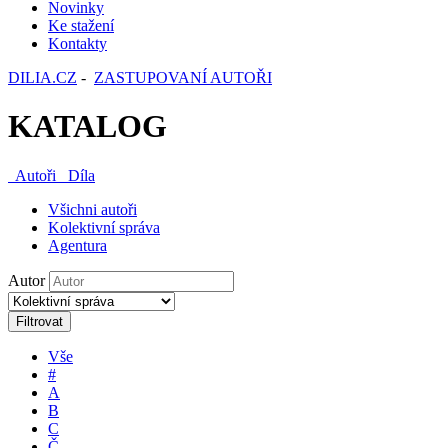
Novinky
Ke stažení
Kontakty
DILIA.CZ
-
ZASTUPOVANÍ AUTOŘI
KATALOG
Autoři
Díla
Všichni autoři
Kolektivní správa
Agentura
Autor
Filtrovat
Vše
#
A
B
C
Č