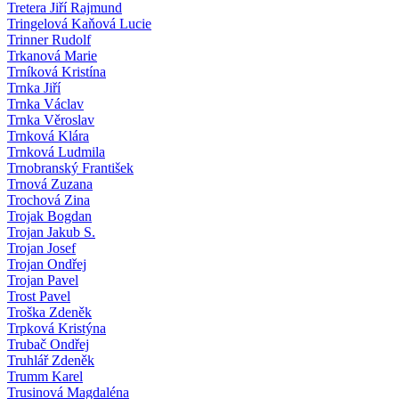
Tretera Jiří Rajmund
Tringelová Kaňová Lucie
Trinner Rudolf
Trkanová Marie
Trníková Kristína
Trnka Jiří
Trnka Václav
Trnka Věroslav
Trnková Klára
Trnková Ludmila
Trnobranský František
Trnová Zuzana
Trochová Zina
Trojak Bogdan
Trojan Jakub S.
Trojan Josef
Trojan Ondřej
Trojan Pavel
Trost Pavel
Troška Zdeněk
Trpková Kristýna
Trubač Ondřej
Truhlář Zdeněk
Trumm Karel
Trusinová Magdaléna