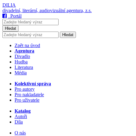
DILIA
divadelní, literární, audiovizuální agentura, z.s.
Portál
Hledat
Hledat
Zpět na úvod
Agentura
Divadlo
Hudba
Literatura
Média
Kolektivní správa
Pro autory
Pro nakladatele
Pro uživatele
Katalog
Autoři
Díla
O nás