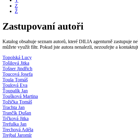
Y
Z
Ž
Zastupovaní autoři
Katalog obsahuje seznam autorů, které DILIA agenturně zastupuje nebo
můžete využít filtr. Pokud jste autora nenalezli, nezoufejte a kontakt
Topolská Lucy
Tošilová Jitka
Tošner Jindřich
Toucová Josefa
Toula Tomáš
Toulová Eva
Ťoupalík Jan
Toušková Martina
Tožička Tomáš
Trachta Jan
Trančík Dušan
Trčková Jitka
Trefulka Jan
Trechová Adéla
Trejbal Jaromír