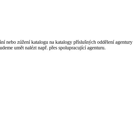
ání nebo zúžení katalogu na katalogy příslušných oddělení agentury
 budeme umět nalézt např. přes spolupracující agenturu.