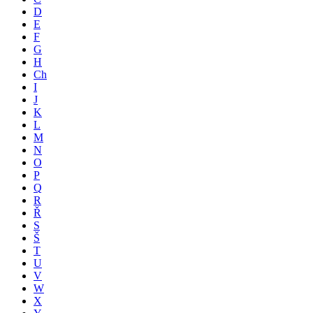
D
E
F
G
H
Ch
I
J
K
L
M
N
O
P
Q
R
Ř
S
Š
T
U
V
W
X