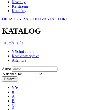
Novinky
Ke stažení
Kontakty
DILIA.CZ
-
ZASTUPOVANÍ AUTOŘI
KATALOG
Autoři
Díla
Všichni autoři
Kolektivní správa
Agentura
Autor
Filtrovat
Vše
#
A
B
C
Č