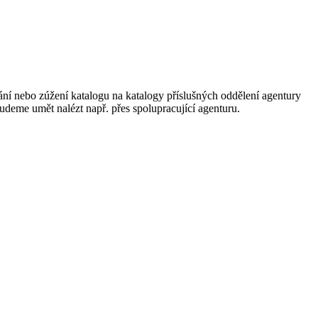
ání nebo zúžení katalogu na katalogy příslušných oddělení agentury
 budeme umět nalézt např. přes spolupracující agenturu.