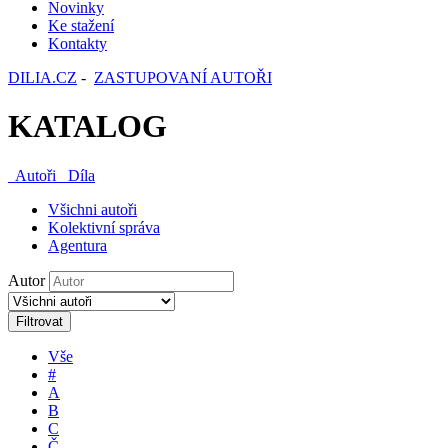
Novinky
Ke stažení
Kontakty
DILIA.CZ
-
ZASTUPOVANÍ AUTOŘI
KATALOG
Autoři
Díla
Všichni autoři
Kolektivní správa
Agentura
Autor
Filtrovat
Vše
#
A
B
C
Č