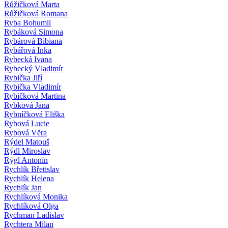
Růžičková Marta
Růžičková Romana
Ryba Bohumil
Rybáková Simona
Rybárová Bibiana
Rybářová Inka
Rybecká Ivana
Rybecký Vladimír
Rybička Jiří
Rybička Vladimír
Rybičková Martina
Rybková Jana
Rybníčková Eliška
Rybová Lucie
Rybová Věra
Rýdel Matouš
Rýdl Miroslav
Rýgl Antonín
Rychlík Břetislav
Rychlík Helena
Rychlík Jan
Rychlíková Monika
Rychlíková Olga
Rychman Ladislav
Rychtera Milan