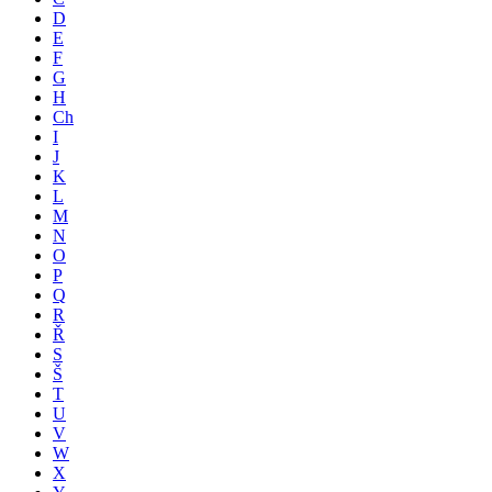
D
E
F
G
H
Ch
I
J
K
L
M
N
O
P
Q
R
Ř
S
Š
T
U
V
W
X