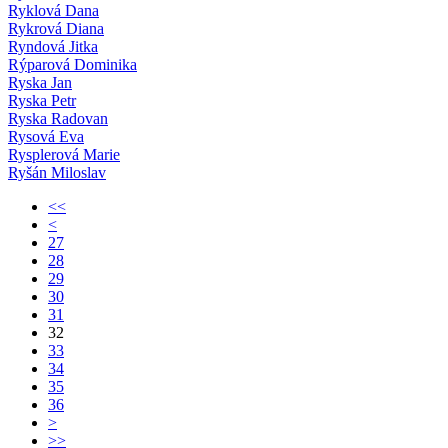
Ryklová Dana
Rykrová Diana
Ryndová Jitka
Rýparová Dominika
Ryska Jan
Ryska Petr
Ryska Radovan
Rysová Eva
Rysplerová Marie
Ryšán Miloslav
<<
<
27
28
29
30
31
32
33
34
35
36
>
>>