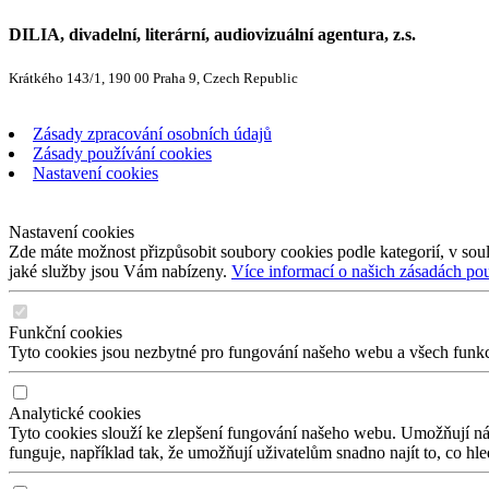
DILIA, divadelní, literární, audiovizuální agentura, z.s.
Krátkého 143/1, 190 00 Praha 9, Czech Republic
Zásady zpracování osobních údajů
Zásady používání cookies
Nastavení cookies
Nastavení cookies
Zde máte možnost přizpůsobit soubory cookies podle kategorií, v soul
jaké služby jsou Vám nabízeny.
Více informací o našich zásadách po
Funkční cookies
Tyto cookies jsou nezbytné pro fungování našeho webu a všech funkcí,
Analytické cookies
Tyto cookies slouží ke zlepšení fungování našeho webu. Umožňují nám
funguje, například tak, že umožňují uživatelům snadno najít to, co hl