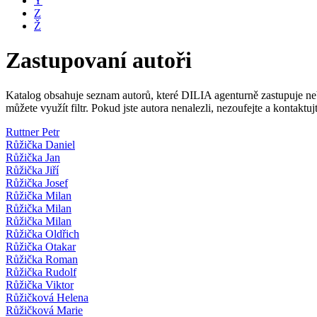
Y
Z
Ž
Zastupovaní autoři
Katalog obsahuje seznam autorů, které DILIA agenturně zastupuje nebo
můžete využít filtr. Pokud jste autora nenalezli, nezoufejte a kontakt
Ruttner Petr
Růžička Daniel
Růžička Jan
Růžička Jiří
Růžička Josef
Růžička Milan
Růžička Milan
Růžička Milan
Růžička Oldřich
Růžička Otakar
Růžička Roman
Růžička Rudolf
Růžička Viktor
Růžičková Helena
Růžičková Marie