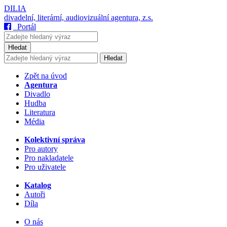
DILIA
divadelní, literární, audiovizuální agentura, z.s.
Portál
Hledat
Hledat
Zpět na úvod
Agentura
Divadlo
Hudba
Literatura
Média
Kolektivní správa
Pro autory
Pro nakladatele
Pro uživatele
Katalog
Autoři
Díla
O nás